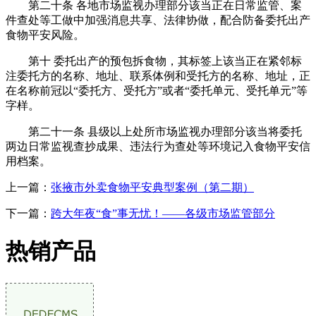
第二十条 各地市场监视办理部分该当正在日常监管、案
件查处等工做中加强消息共享、法律协做，配合防备委托出产
食物平安风险。
第十 委托出产的预包拆食物，其标签上该当正在紧邻标
注委托方的名称、地址、联系体例和受托方的名称、地址，正
在名称前冠以“委托方、受托方”或者“委托单元、受托单元”等
字样。
第二十一条 县级以上处所市场监视办理部分该当将委托
两边日常监视查抄成果、违法行为查处等环境记入食物平安信
用档案。
上一篇：
张掖市外卖食物平安典型案例（第二期）
下一篇：
跨大年夜“食”事无忧！——各级市场监管部分
热销产品