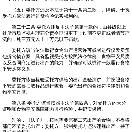
（五）委托方违反本法子第十一条第二款，、障碍、干扰
受托方依法履行进货检验记实权利的。
第二十二条 委托方违反本法子第第一款的，由县级以上
处所市场监视办理部分责令期限更正；过期不更正或者情节严
沉的，处三万元以上十万元以下罚款。
委托方该当依法取得食物出产运营许可或者进行仅发卖预
包拆食物存案，具备监视受托方按照法令律例、食物平安尺度
以及合同商定进行出产的能力，并确保可以或许一般履行食物
平安从体义务。
委托方该当检验受托方供给的出厂查验演讲，并按照食物
平安的需要抽取样品进行查验，委托出产的食物符律律例和食
物平安尺度。
第八条 委托方该当按照本法子第四条，对受托方的天分
证明和食物平安保障能力进行检验，并记实保留。
别的，《法子》，按照需要完整工艺出产的食物，不得将
部门环节委托出产；委托方、强制受托方违法违规出产，并了