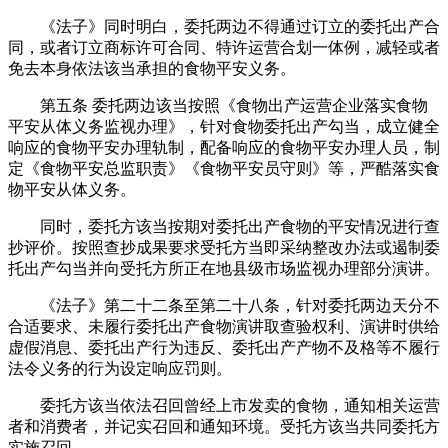
《法子》同时明白，委托两边不得通过订立的委托出产合
同，或者订立商标许可合同、特许运营合划一体例，减轻或者
免去本身依法该当承担的食物平安义务。
第五条 委托两边该当按照《食物出产运营企业落实食物
平安从体义务监视办理》，针对食物委托出产勾当，成立健全
响应的食物平安办理轨制，配备响应的食物平安办理人员，制
定《食物平安总监职责》《食物平安员守则》等，严酷落实食
物平安从体义务。
同时，委托方该当按期对委托出产食物的平安情况进行查
抄评价。按照查抄成果要求受托方当即采纳整改办法或遏制委
托出产勾当并向受托方所正在地县级市场监视办理部分演讲。
《法子》第二十二条至第二十八条，针对委托两边天分不
合适要求、未履行委托出产食物演讲取查验权利、演讲时供给
虚假消息、委托出产行为违反、委托出产产物不及格等不履行
法令义务的行为设定响应罚则。
委托方该当依法召回曾经上市发卖的食物，通知相关运营
者和消费者，并记实召回和通知环境。受托方该当共同委托方
实施召回。