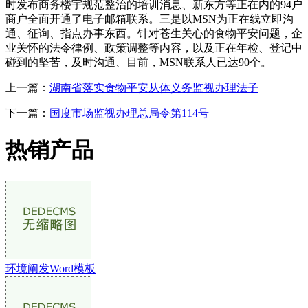
时发布商务楼宇规范整治的培训消息、新东方等正在内的94户
商户全面开通了电子邮箱联系。三是以MSN为正在线立即沟
通、征询、指点办事东西。针对苍生关心的食物平安问题，企
业关怀的法令律例、政策调整等内容，以及正在年检、登记中
碰到的坚苦，及时沟通、目前，MSN联系人已达90个。
上一篇：
湖南省落实食物平安从体义务监视办理法子
下一篇：
国度市场监视办理总局令第114号
热销产品
环境阐发Word模板