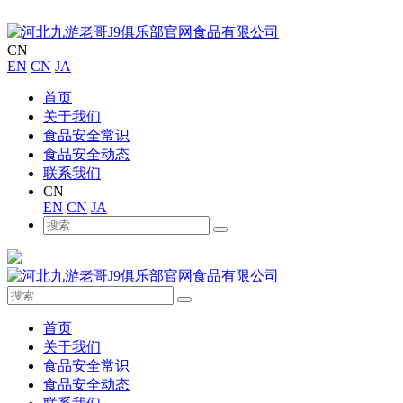
CN
EN
CN
JA
首页
关于我们
食品安全常识
食品安全动态
联系我们
CN
EN
CN
JA
首页
关于我们
食品安全常识
食品安全动态