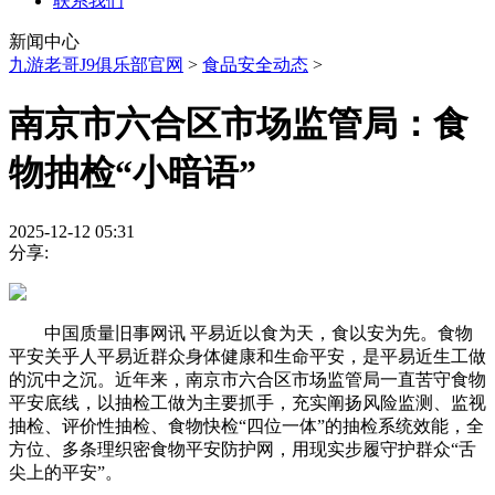
联系我们
新闻中心
九游老哥J9俱乐部官网
>
食品安全动态
>
南京市六合区市场监管局：食
物抽检“小暗语”
2025-12-12 05:31
分享:
中国质量旧事网讯 平易近以食为天，食以安为先。食物
平安关乎人平易近群众身体健康和生命平安，是平易近生工做
的沉中之沉。近年来，南京市六合区市场监管局一直苦守食物
平安底线，以抽检工做为主要抓手，充实阐扬风险监测、监视
抽检、评价性抽检、食物快检“四位一体”的抽检系统效能，全
方位、多条理织密食物平安防护网，用现实步履守护群众“舌
尖上的平安”。