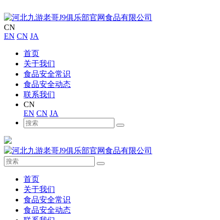
CN
EN
CN
JA
首页
关于我们
食品安全常识
食品安全动态
联系我们
CN
EN
CN
JA
首页
关于我们
食品安全常识
食品安全动态