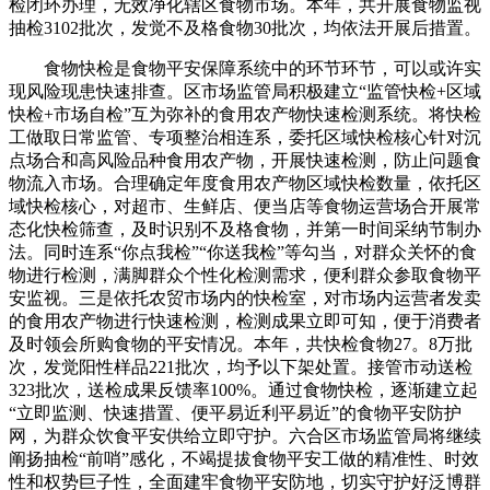
检闭环办理，无效净化辖区食物市场。本年，共开展食物监视
抽检3102批次，发觉不及格食物30批次，均依法开展后措置。
食物快检是食物平安保障系统中的环节环节，可以或许实
现风险现患快速排查。区市场监管局积极建立“监管快检+区域
快检+市场自检”互为弥补的食用农产物快速检测系统。将快检
工做取日常监管、专项整治相连系，委托区域快检核心针对沉
点场合和高风险品种食用农产物，开展快速检测，防止问题食
物流入市场。合理确定年度食用农产物区域快检数量，依托区
域快检核心，对超市、生鲜店、便当店等食物运营场合开展常
态化快检筛查，及时识别不及格食物，并第一时间采纳节制办
法。同时连系“你点我检”“你送我检”等勾当，对群众关怀的食
物进行检测，满脚群众个性化检测需求，便利群众参取食物平
安监视。三是依托农贸市场内的快检室，对市场内运营者发卖
的食用农产物进行快速检测，检测成果立即可知，便于消费者
及时领会所购食物的平安情况。本年，共快检食物27。8万批
次，发觉阳性样品221批次，均予以下架处置。接管市动送检
323批次，送检成果反馈率100%。通过食物快检，逐渐建立起
“立即监测、快速措置、便平易近利平易近”的食物平安防护
网，为群众饮食平安供给立即守护。六合区市场监管局将继续
阐扬抽检“前哨”感化，不竭提拔食物平安工做的精准性、时效
性和权势巨子性，全面建牢食物平安防地，切实守护好泛博群