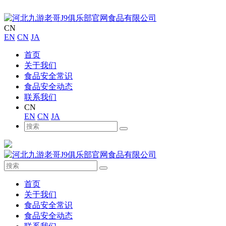
CN
EN
CN
JA
首页
关于我们
食品安全常识
食品安全动态
联系我们
CN
EN
CN
JA
首页
关于我们
食品安全常识
食品安全动态