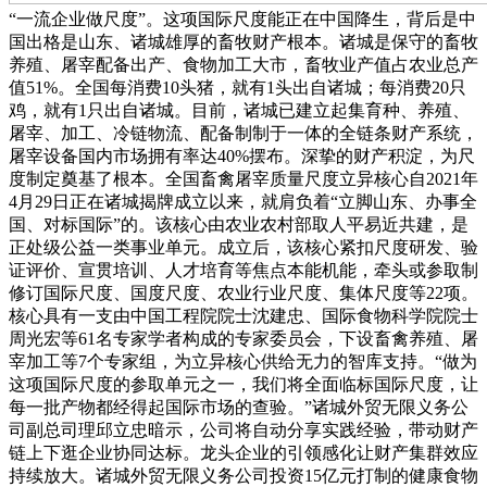
“一流企业做尺度”。这项国际尺度能正在中国降生，背后是中
国出格是山东、诸城雄厚的畜牧财产根本。诸城是保守的畜牧
养殖、屠宰配备出产、食物加工大市，畜牧业产值占农业总产
值51%。全国每消费10头猪，就有1头出自诸城；每消费20只
鸡，就有1只出自诸城。目前，诸城已建立起集育种、养殖、
屠宰、加工、冷链物流、配备制制于一体的全链条财产系统，
屠宰设备国内市场拥有率达40%摆布。深挚的财产积淀，为尺
度制定奠基了根本。全国畜禽屠宰质量尺度立异核心自2021年
4月29日正在诸城揭牌成立以来，就肩负着“立脚山东、办事全
国、对标国际”的。该核心由农业农村部取人平易近共建，是
正处级公益一类事业单元。成立后，该核心紧扣尺度研发、验
证评价、宣贯培训、人才培育等焦点本能机能，牵头或参取制
修订国际尺度、国度尺度、农业行业尺度、集体尺度等22项。
核心具有一支由中国工程院院士沈建忠、国际食物科学院院士
周光宏等61名专家学者构成的专家委员会，下设畜禽养殖、屠
宰加工等7个专家组，为立异核心供给无力的智库支持。“做为
这项国际尺度的参取单元之一，我们将全面临标国际尺度，让
每一批产物都经得起国际市场的查验。”诸城外贸无限义务公
司副总司理邱立忠暗示，公司将自动分享实践经验，带动财产
链上下逛企业协同达标。龙头企业的引领感化让财产集群效应
持续放大。诸城外贸无限义务公司投资15亿元打制的健康食物