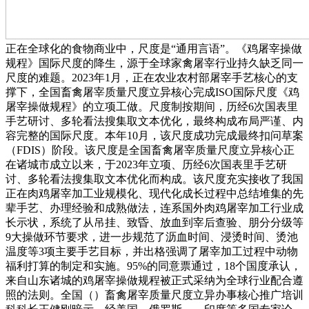
正在全球化的食物商业中，尺度是“通用言语”。《鸡屠宰操做
规程》国际尺度的降生，源于全球家禽屠宰行业持久缺乏同一
尺度的难题。2023年1月，正在农业农村部屠宰手艺核心的支
撑下，全国畜禽屠宰质量尺度立异核心完成ISO国际尺度《鸡
屠宰操做规程》的立项工做。尺度制按期间，历经6次国表里
手艺研讨、多轮看法搜集取文本优化，最终构成布局严谨、内
容完整的国际尺度。本年10月，该尺度成功完成最终扣问草案
（FDIS）阶段。该尺度是全国畜禽屠宰质量尺度立异核心正
在诸城市成立以来，于2023年立项、历经6次国表里手艺研
讨、多轮看法搜集取文本优化而构成。该尺度充实接收了我国
正在肉鸡屠宰加工业规模化、现代化成长过程中总结堆集的先
辈手艺、办理经验和成熟做法，连系国外肉鸡屠宰加工行业成
长示状，系统了从吊挂、致昏、放血到宰后查验、朋分分级等
9大操做环节要求，进一步规范了沥血时间、浸烫时间、烫池
温度等3项主要手艺目标，并出格强调了屠宰加工过程中动物
福利打算的制定和实施。95%的同意票通过，18个国度承认，
来自山东诸城的鸡屠宰操做规程被正式采纳为全球行业配合遵
照的法则。全国（）畜禽屠宰质量尺度立异办事核心推广培训