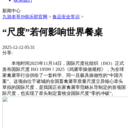
联系我们
新闻中心
九游老哥J9俱乐部官网
>
食品安全常识
>
“尺度”若何影响世界餐桌
2025-12-12 05:31
分享:
本地时间2025年11月14日，国际尺度化组织（ISO）正式
发布国际尺度 ISO 19599！2025《鸡屠宰操做规程》，为全球
家禽屠宰行业供给了一套科学、同一且极具操做性的“中国方
案”。这项由位于诸城的全国畜禽屠宰质量尺度立异核心牵头
草拟的国际尺度，是我国正在家禽屠宰范畴从导制定的首项国
际尺度，也实现了牵头制定畜牧业国际尺度“零的冲破”。