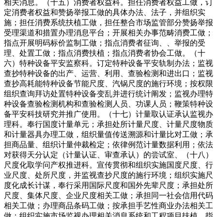
相关消息。（十五）消费者权益科。担任消费者权益工做，订
定消费者权益和赞扬举报工做的具体办法、法子，并组织实
施；担任消费系统扶植工做，担任整合市场监管部分赞扬举报
受理渠道和措置办理消息平台；开展相关办事范畴消费工做；
指点开展明码标价监制工做；指点消费者征询、、举报的受
理、处置工做；指点消费扶植；指点消费者协会工做。（十
六）特种设备平安监察科。订定特种设备平安轨制办法；监视
查抄特种设备的出产、运营、利用、查验检测和进出口；监视
查抄高耗能特种设备节能尺度、汽锅尺度的施行环境；按权限
组织查询拜访处置特种设备变乱并进行统计阐发；监视办理特
种设备查验检测机构和查验检测人员、功课人员；鞭策特种设
备平安科技研究并推广使用。（十七）计量取认证承认监视办
理科。奉行国度计量单元；承担处所计量尺度、计量尺度物质
和计量器具办理工做，组织量值传送溯源和计量比对工做；承
担商品量、组织计量仲裁检定；依律例范计量数据利用；依法
对获得天分认定（计量认证、审查承认）的尝试室、（十八）
尺度化取学问产权推进科。宣传贯彻和组织实施国度尺度、行
业尺度、处所尺度，并监视查抄尺度的施行环境；组织实施尺
度化成长计谋，奉行采用国际尺度和国外先辈尺度；承担处所
尺度、集体尺度、企业尺度相关工做；承担同一社会信用代码
相关工做；办理商品条码工做；按承担手艺性商业办法相关工
做；组织实施市场监视办理相关消息系统和工程项目扶植，指