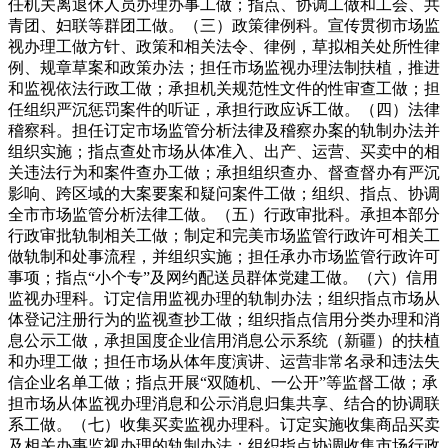
任机关离退休人员办理办事工做；指点、协调工做和工会、共
青团、妇联等群团工做。（三）政策律例科。宣传贯彻市场监
视办理工做方针、政策和相关法令、律例，草拟相关处所性律
例、规章草案和政策办法；担任市场监视办理法制扶植，推进
和监视依法行政工做；承担机关规范性文件的性审查工做；担
任组织严沉惩罚案件的听证，承担行政应诉工做。（四）法律
稽察科。担任订定市场监管分析法律及稽察办案的轨制办法并
组织实施；指点查处市场从体准入、出产、运营、买卖中的相
关违法行为和案件查办工做；承担组织查办、督查督办有严沉
影响、跨区域的大案要案和疑问案件工做；组织、指点、协调
全市市场监管分析法律工做。（五）行政审批科。承担本部分
行政审批轨制相关工做；制定和完美市场监管行政许可相关工
做轨制和处事流程，并组织实施；担任承办市场监管行政许可
事项；指点“小个专”及网约配送员群体党建工做。（六）信用
监视办理科。订定信用监视办理的轨制办法；组织指点市场从
体登记注册行为的监视查抄工做；组织指点信用分类办理和消
息公示工做，承担国度企业信用消息公示系统（新疆）的扶植
和办理工做；担任市场从体年度演讲、运营非常名录和违法失
信企业名单工做；指点开展“双随机、一公开”等监督工做；承
担市场从体监视办理消息和公示消息归集共享、结合的协调联
系工做。（七）收集买卖监视办理科。订定实施收集商品买卖
及相关办事监视办理的轨制办法；组织指点协调收集市场行政