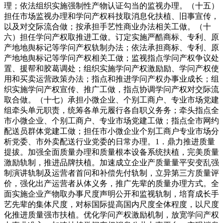
理；依法组织实施强制性产物认证勾当的监视办理。（十五）
担任市场监视办理和学问产权科技取消息化扶植、旧事宣传，
以及对交际流合做；按承担手艺性商业办法相关工做。（十
六）担任学问产权取推进工做。订定实施严酷商标、专利、原
产地地舆标记等学问产权轨制办法；依法承担商标、专利、原
产地地舆标记等学问产权相关工做；监视指点学问产权争议处
置、援帮和胶葛调处；组织实施学问产权激励励、学问产权使
用和买卖运营政策办法；指点和推进学问产权办事业成长；组
织实施学问产权宣传、推广工做，指点协调学问产权对交际流
取合做。（十七）承担小微企业、个别工商户、专业市场党建
组牵头单元职责，统筹各单元履行各自职义务务；牵头指点全
市小微企业、个别工商户、专业市场党建工做；指点全市网约
配送员群体党建工做；担任市小微企业个别工商户专业市场分
析党委、市外卖配送行业党委的日常办理。1．鼎力推进质量
提拔。加强全面质量办理和质量根本设备系统扶植，完美质量
激励轨制，推进品牌扶植。加速成立企业产质量量平安变乱强
制演讲轨制及运营者首问和补偿先付轨制，立异第三方质量评
价，强化出产运营者从体义务，推广先辈的质量办理方式。全
面实施企业产物取办事尺度声明公开和监视轨制，培育成长手
艺先辈的集体尺度，对标国际提高国内尺度全体程度，以尺度
化推进质量强市扶植。优化学问产权激励机制，放宽学问产权