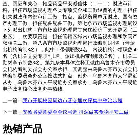
查、回应和关心；推品药品平安诚信体（二十二）财政审计
科。担任市场监视办理各类专项资金和工做经费的办理；担任
机关财政和内部审计工做；指点、监视所属单元财政、国有资
产办理工做；担任配备配备工做。第七条市市场监视办理局设
下列派出机构：市市场监视办理局甘泉堡经济手艺开辟区（工
业区），次要职责是：担任管辖区域内市场监视办理和学问产
权相关工做。第八条市市场监视办理局行政编制144名（含派
出机构编制8名），此中：带领职数4名，内设机构带领职数50
名（含机关党委专职副1名、派出机构带领职数3名）。机关工
勤岗亭节制数8名。第九条本具体注释工做由乌鲁木齐市委员
会机构编制委员会办公室承担，其调整由乌鲁木齐市委员会机
构编制委员会办公室按法式打点。创办：乌鲁木齐市人平易近
从办：乌鲁木齐市人平易近办公室承办：乌鲁木齐市人平易近
电子政务核心政务办事热线。
上一篇：
我市开展校园周边市容交通次序集中整治步履
下一篇：
安徽省委常委会会议强调 推深做实食物平安工做
热销产品