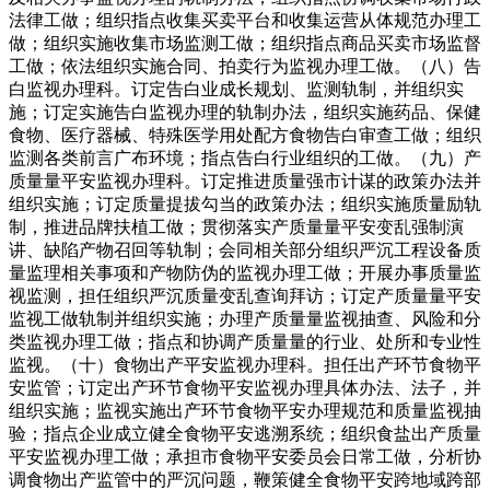
法律工做；组织指点收集买卖平台和收集运营从体规范办理工
做；组织实施收集市场监测工做；组织指点商品买卖市场监督
工做；依法组织实施合同、拍卖行为监视办理工做。（八）告
白监视办理科。订定告白业成长规划、监测轨制，并组织实
施；订定实施告白监视办理的轨制办法，组织实施药品、保健
食物、医疗器械、特殊医学用处配方食物告白审查工做；组织
监测各类前言广布环境；指点告白行业组织的工做。（九）产
质量量平安监视办理科。订定推进质量强市计谋的政策办法并
组织实施；订定质量提拔勾当的政策办法；组织实施质量励轨
制，推进品牌扶植工做；贯彻落实产质量量平安变乱强制演
讲、缺陷产物召回等轨制；会同相关部分组织严沉工程设备质
量监理相关事项和产物防伪的监视办理工做；开展办事质量监
视监测，担任组织严沉质量变乱查询拜访；订定产质量量平安
监视工做轨制并组织实施；办理产质量量监视抽查、风险和分
类监视办理工做；指点和协调产质量量的行业、处所和专业性
监视。（十）食物出产平安监视办理科。担任出产环节食物平
安监管；订定出产环节食物平安监视办理具体办法、法子，并
组织实施；监视实施出产环节食物平安办理规范和质量监视抽
验；指点企业成立健全食物平安逃溯系统；组织食盐出产质量
平安监视办理工做；承担市食物平安委员会日常工做，分析协
调食物出产监管中的严沉问题，鞭策健全食物平安跨地域跨部