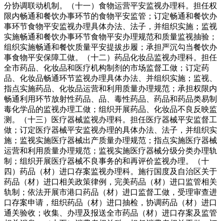
分协调联动机制。（十一）食物运营平安监视办理科。担任权
限内畅通和餐饮办事环节的食物平安监管；订定畅通和餐饮办
事环节食物平安监视办理具体办法、法子，并组织实施；监视
实施畅通和餐饮办事环节食物平安办理规范和质量监视抽验；
组织实施畅通和餐饮质量平安提拔步履；承担严沉勾当餐饮办
事食物平安保障工做。（十二）药品化妆品监视办理科。担任
全市药品、化妆品和医疗机构制剂的市场监督工做；订定药
品、化妆品畅通环节监视办理具体办法、并组织实施；监视、
指点实施药品、化妆品运营和利用质量办理规范；承担权限内
畅通利用环节放射性药品、品、毒性药品、药品和药品类易制
毒化学品的监视办理工做；组织开展药品、化妆品不良反映监
测。（十三）医疗器械监视办理科。担任医疗器械平安监督工
做；订定医疗器械平安监视办理的具体办法、法子，并组织实
施；监视实施医疗器械出产质量办理规范；指点实施医疗器械
运营和利用质量办理规范；监视实施医疗器械分级分类办理轨
制；组织开展医疗器械不良事务的和再评价监视办理。（十
四）药品（材）进口存案监视办理科。施行国度及自治区关于
药品（材）进口相关政策律例，完美药品（材）进口监管相关
轨制；依法开展市港口药品（材）进口监督工做，受理审查进
口存案申请，组织药品（材）进口抽检，协调药品（材）进口
通关验收；收集、办理及报送全市药品（材）进口存案及监管