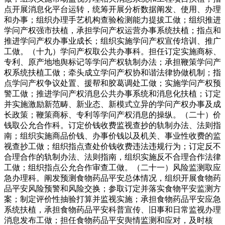
点开展消息化平台运转，统筹开展分析数据阐发、使用、办理
和办事；组织办理手艺机构查验检测能力提拔工做；组织推进
学问产权强市扶植，承担学问产权运营办事系统扶植；指点和
推进学问产权办事业成长；组织实施学问产权宣传培训、推广
工做。（十九）学问产权取公共办事科。担任订定实施商标、
专利、原产地地舆标记等学问产权轨制办法；承担鞭策学问产
权系统扶植工做；牵头成立学问产权协和谐法律协做机制；指
点学问产权争议处置、援帮和胶葛调处工做；实施学问产权预
警工做；推进学问产权消息公共办事系统和消息化扶植；订定
并实施激励新范畴、新业态、新模式立异的学问产权办事及成
长政策；鞭策商标、专利等学问产权消息的操纵。（二十）价
钱取公允合作科。订定价钱收费监视查抄的轨制办法、法则指
南；组织实施商品价钱、办事价钱以及机关、事业性收费的监
视查抄工做；组织指点查处价钱收费违法违规行为；订定反不
合理合作的轨制办法、法则指南，组织实施反不合理合作法律
工做；组织指点公允合作审查工做。（二十一）风险监测取应
急办理科。阐发预测食物药品平安总体情况，组织开展食物药
品平安风险预警和风险交换；参取订定并落实食物平安监测方
案；制定评价性抽验打算并监视实施；承担食物药品平安应急
系统扶植，承担食物药品平安科普宣传、旧事和日常监视办理
消息发布工做；担任食物药品平安舆情监测和应对，及时核