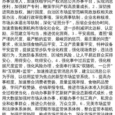
办事业准入，加速扶植学问产权消息公共办事平台，实现消息
便利，加强财产专利，鞭策学问产权高质量成长。2．深切推
进简政放权。施行国度、自治区市场监管范畴简政放权相关政
策办法，削减行政审批事项。深化商事轨制，企业名称核准、
市场从体退出等轨制，深化“证照分手”，压缩企业创办时间。
加速查验检测机构市场化社会化。进一步削减评比达标、认定
励、示范建立等勾当，推进优化营商。3．平安底线。遵照“最
严谨的尺度、最严酷的监管、最峻厉的惩罚、最庄重的问责”
要求，依法加强食物药品平安、工业产质量量平安、特种设备
平安监管，提拔监管步队专业化程度，强化现场查抄，违法违
规行为，无效防备系统性、区域性风险，让人平易近群众买得
安心、用得安心、吃得安心。4．强化事中过后监管。强化根
据尺度监管，强化风险办理，全面奉行落实“双随机、一公开”
和“互联网+监管”，加速推进监管消息共享，建立以消息公示
为手段、以信用监管为焦点的新型市场监管系统。5．提高办
事程度。加速整合消费者赞扬、质量监视举报、食物药品赞
扬、学问产权赞扬、价钱举报专线。推进市场从体准入到退出
全过程便当化，自动办事新手艺新财产新业态新模式成长，使
用大数据加强对市场从体办事，积极办事个别工商户、私营企
业和处事群众，推进公共创业、万众立异。6．完美市场监管
和法律体系体例。和理顺市场监管体系体例，整合监管本能机
能，加强监管协同，构成市场监管合力。深化市场监管法律体