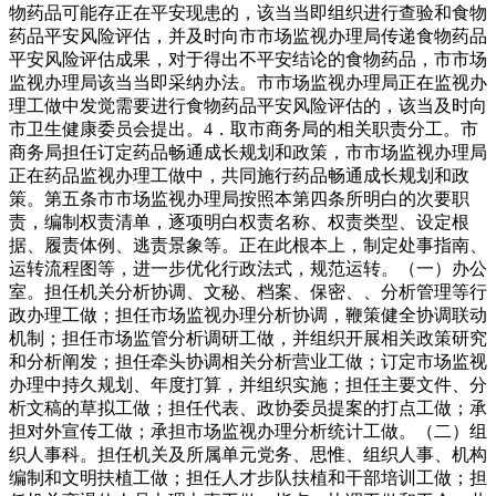
物药品可能存正在平安现患的，该当当即组织进行查验和食物
药品平安风险评估，并及时向市市场监视办理局传递食物药品
平安风险评估成果，对于得出不平安结论的食物药品，市市场
监视办理局该当当即采纳办法。市市场监视办理局正在监视办
理工做中发觉需要进行食物药品平安风险评估的，该当及时向
市卫生健康委员会提出。4．取市商务局的相关职责分工。市
商务局担任订定药品畅通成长规划和政策，市市场监视办理局
正在药品监视办理工做中，共同施行药品畅通成长规划和政
策。第五条市市场监视办理局按照本第四条所明白的次要职
责，编制权责清单，逐项明白权责名称、权责类型、设定根
据、履责体例、逃责景象等。正在此根本上，制定处事指南、
运转流程图等，进一步优化行政法式，规范运转。（一）办公
室。担任机关分析协调、文秘、档案、保密、、分析管理等行
政办理工做；担任市场监视办理分析协调，鞭策健全协调联动
机制；担任市场监管分析调研工做，并组织开展相关政策研究
和分析阐发；担任牵头协调相关分析营业工做；订定市场监视
办理中持久规划、年度打算，并组织实施；担任主要文件、分
析文稿的草拟工做；担任代表、政协委员提案的打点工做；承
担对外宣传工做；承担市场监视办理分析统计工做。（二）组
织人事科。担任机关及所属单元党务、思惟、组织人事、机构
编制和文明扶植工做；担任人才步队扶植和干部培训工做；担