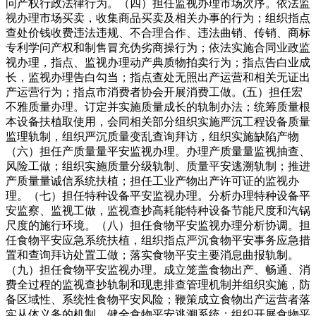
问产权行政法律行为。（四）担任监视办理市场次序。依法监
视办理市场买卖，收集商品买卖及相关办事的行为；组织指点
查处价钱收费违法违规、不合理合作、违法曲销、传销、商标
专利学问产权和制售冒充伪劣商操行为；依法实施合同业政监
视办理，指点、监视办理动产典质物拍卖行为；指点告白业成
长，监视办理告白勾当；指点查处无照出产运营和相关无证出
产运营行为；指点市消费者协会开展消费工做。(五）担任宏
不雅质量办理。订定并实施质量成长的轨制办法；统筹质量根
本设备扶植取使用，会同相关部分组织实施严沉工程设备质量
监理轨制，组织严沉质量变乱查询拜访，组织实施缺陷产物
（六）担任产质量量平安监视办理。办理产质量量监视抽查、
风险工做；组织实施质量分级轨制、质量平安逃溯轨制；推进
产质量量诚信系统扶植；担任工业产物出产许可证的监视办
理。（七）担任特种设备平安监视办理。分析办理特种设备平
安监察、监视工做，监视查抄高耗能特种设备节能尺度和汽锅
尺度的施行环境。（八）担任食物平安监视办理分析协调。担
任食物平安应急系统扶植，组织指点严沉食物平安事务应急措
置和查询拜访处置工做；落实食物平安主要消息曲报轨制。
（九）担任食物平安监视办理。成立笼盖食物出产、畅通、消
费全过程的监视查抄轨制和现患排查管理机制并组织实施，防
备区域性、系统性食物平安风险；鞭策成立食物出产运营者落
实从体义务的机制，健全食物平安逃溯系统；组织开展食物平