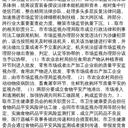
系体例，统筹设置装备摆设法律本能机能和资本，相对集中行
使惩罚权，整合精简法律步队，处理多头多层反复法律问题。
加速推进市场监管法律稽察机制扶植，加大跨区域、跨部分、
跨行业大案要案查处力度。鞭策市场监管执量下沉。1．取市
的相关职责分工。市市场监视办理局取市成立行政法律和刑事
司法工做跟尾机制。市场监视办理部分发觉违法行为涉嫌犯罪
的，该当按照相关及时移送机关，机关该当敏捷进行审查，并
依法做出立案或者不予立案的决定。机关依法提请市场监视办
理部分做出查验、判定、认定等协帮的，市场监视办理部分该
当予以协帮。（1）市农业农村局担任食用农产物从种植养殖
环节到进入批发、零售市场或者出产加工企业前的质量平安监
视办理。食用农产物进入批发、零售市场或者出产加工企业
后，由市市场监视办理局监视办理。（2）市农业农村局担任
动动物疫病防治、畜禽屠宰环节、生鲜乳收购环节质量平安的
监视办理。（3）两部分要成立食物平安产地准出、市场准入
和逃溯机制，加强协调共同和工做跟尾，构成监管合力。3．
取市卫生健康委员会的相关职责分工。市卫生健康委员会担任
食物药品平安风险评估工做，会同市市场监视办理局等部分制
定、实施食物药品平安风险监测打算，成立严沉药品不良反
映、医疗器械不良事务彼此传递和结合措置机制。市卫生健康
委员会通过食物药品平安风险监测或者接到传递、举报发觉食