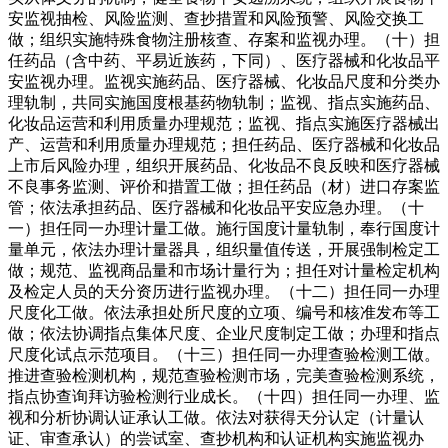
安监视抽检、风险监测、查抄措置和风险预警、风险交换工
做；组织实施特殊食物注册核查、存案和监视办理。（十）担
任药品（含中药、平易近族药，下同）、医疗器械和化妆品平
安监视办理。监视实施药品、医疗器械、化妆品尺度和分类办
理轨制，共同实施国度根基药物轨制；监视、指点实施药品、
化妆品运营和利用质量办理规范；监视、指点实施医疗器械出
产、运营和利用质量办理规范；担任药品、医疗器械和化妆品
上市后风险办理，组织开展药品、化妆品不良反映和医疗器械
不良事务监测、评价和措置工做；担任药品（材）进口存案监
管；依法承担药品、医疗器械和化妆品平安应急办理。（十
一）担任同一办理计量工做。施行国度计量轨制，奉行国度计
量单元，依法办理计量器具，组织量值传送，开展强制检定工
做；规范、监视商品量和市场计量行为；担任对计量检定机构
及检定人员的天分资历进行监视办理。（十二）担任同一办理
尺度化工做。依法承担处所尺度的立项、编号和核准发布等工
做；依法协调指点集体尺度、企业尺度制定工做；办理和指点
尺度化试点示范项目。（十三）担任同一办理查验检测工做。
推进查验检测机构，规范查验检测市场，完美查验检测系统，
指点协查询拜访验检测行业成长。（十四）担任同一办理、监
视和分析协调认证承认工做。依法对获得天分认定（计量认
证、审查承认）的尝试室、查抄机构和认证机构实施监视办