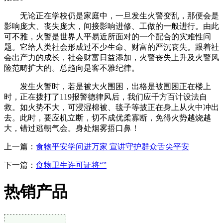
无论正在学校仍是家庭中，一旦发生火警变乱，那便会是
影响庞大、丧失庞大，间接影响进修、工做的一般进行。由此
可不雅，火警是世界人平易近所面对的一个配合的灾难性问
题。它给人类社会形成过不少生命、财富的严沉丧失。跟着社
会出产力的成长，社会财富日益添加，火警丧失上升及火警风
险范畴扩大的。总趋向是客不雅纪律。
发生火警时，若是被大火围困，出格是被围困正在楼上
时，正在拨打了119报警德律风后，我们应千方百计设法自
救。如火势不大，可浸湿棉被、毯子等披正在身上从火中冲出
去。此时，要应机立断，切不成优柔寡断，免得火势越烧越
大，错过逃朝气会。身处烟雾捂口鼻！
上一篇：
食物平安学问进万家 宣讲守护群众舌尖平安
下一篇：
食物卫生许可证将“”
热销产品