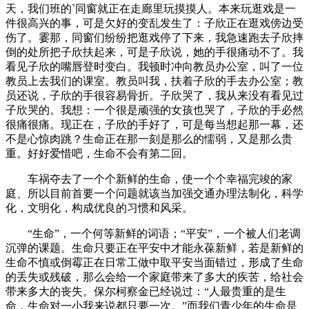
天，我们班的`同窗就正在走廊里玩摸摸人。本来玩逛戏是一
件很高兴的事，可是欠好的变乱发生了：子欣正在逛戏傍边受
伤了。霎那，同窗们纷纷把逛戏停了下来，我急速跑去子欣摔
倒的处所把子欣扶起来，可是子欣说，她的手很痛动不了。我
看见子欣的嘴唇登时变白。我顿时冲向教员办公室，叫了一位
教员上去我们的课室。教员叫我，扶着子欣的手去办公室；教
员还说，子欣的手很容易骨折。子欣哭了，我从来没有看见过
子欣哭的。我想：一个很是顽强的女孩也哭了，子欣的手必然
很痛很痛。现正在，子欣的手好了，可是每当想起那一幕，还
不是心惊肉跳？生命正在那一刻是那么的懦弱，又是那么贵
重。好好爱惜吧，生命不会有第二回。
车祸夺去了一个个新鲜的生命，使一个个幸福完竣的家
庭、所以目前首要一个问题就该当加强交通办理法制化，科学
化，文明化，构成优良的习惯和风采。
“生命”，一个何等新鲜的词语；“平安”，一个被人们老调
沉弹的课题。生命只要正在平安中才能永葆新鲜，若是新鲜的
生命不慎或倒霉正在日常工做中取平安当面错过，形成了生命
的丢失或残破，那么会给一个家庭带来了多大的疾苦，给社会
带来多大的丧失。保尔柯察金已经说过：“人最贵重的是生
命，生命对一小我来说都只要一次。”而我们青少年的生命是