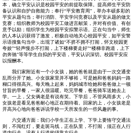
本，确立平安认识是校园平安的前提取保障。提高师生平安防
备认识和自护自救能力；奉行“平安教育周”，举办丰硕多彩的
平安从题勾当；举行消防、平安学问竞赛以及平安从题的做文
竞赛；组织教师为校园平安工做进言献策，并对有价值、有创
意予以励；组织学生为校园平安拟警示语。正在勾当中，师生
的人本认识获得了激发，积极自动地关心校园平安，如平安警
示语搜集勾当中，出现了诸如“不挤不拥不打闹，怀文校园更
夸姣”“轻声慢步不打闹，上下楼梯要走好”“楼梯非跑道，上下
勿奔驰”等等学生自拟的平安语，平安认识深切。校园平安应
以报酬本。
我们家附近有一个小女孩，她的爸爸就是由于一次交通变
乱而分开了她。小女孩家里并不够裕，可是她和爸爸妈妈一路
糊口得很高兴。每天晚上起来，妈妈城市给她和爸爸做上一顿
甘旨的早餐，一家人很温暖。吃完早餐，爸爸骑车送她去上
学。一上，父女俩老是有说有笑。下学后，不管风雨多大，小
女孩老是看见爸爸耐心地正在期待着。回家的上，小女孩老是
开高兴心地向爸爸诉说学校一天所发生的一些风趣的事。
六交通方面：我们小学生正在上学、下学上要恪守交通法
则，不闯红灯，要走斑马线，正在队里，不打闹，须正在人行
道内行走，没有人行道的须靠左行走。