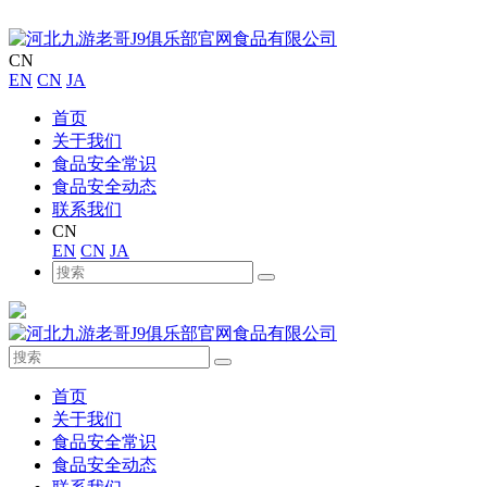
CN
EN
CN
JA
首页
关于我们
食品安全常识
食品安全动态
联系我们
CN
EN
CN
JA
首页
关于我们
食品安全常识
食品安全动态