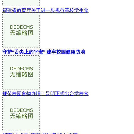
福建省教育厅关于进一步规范高校学生食
守护“舌尖上的平安” 建牢校园健康防地
规范校园食物办理！昆明正式出台学校食