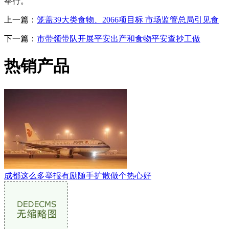
举行。
上一篇：
笼盖39大类食物、2066项目标 市场监管总局引见食
下一篇：
市带领带队开展平安出产和食物平安查抄工做
热销产品
成都这么多举报有励随手扩散做个热心好