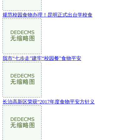
规范校园食物办理！昆明正式出台学校食
我市“七步走”建牢“校园餐”食物平安
长治高新区荣获“2017年度食物平安方针义