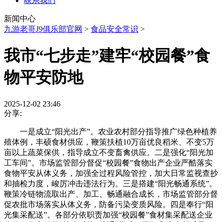
联系我们
新闻中心
九游老哥J9俱乐部官网
>
食品安全常识
>
我市“七步走”建牢“校园餐”食
物平安防地
2025-12-02 23:46
分享:
一是成立“阳光出产”。农业农村部分指导推广绿色种植养
殖体例，丰硕食材供应，鞭策扶植10万亩优良稻米、不变5万
亩以上蔬菜保供，指导成立不变畜禽供应。二是强化“阳光加
工车间”。市场监管部分督促“校园餐”食物出产企业严酷落实
食物平安从体义务，加强全过程风险管控，加大日常监视查抄
和抽检力度，峻厉冲击违法行为。三是搭建“阳光畅通系统”。
鞭策冷链物流取出产、加工、畅通融合成长，市场监管部分督
促农批市场落实从体义务，防备污染变质风险。四是奉行“阳
光集采配送”。各部分依职责加强“校园餐”食材集采配送企业