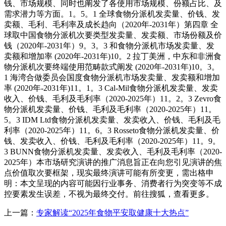
钱、市场规模、同时也阐发了各使用市场规模、份额占比、及
需求潜力等方面。1。5。1 全球食物分派机发卖量、价钱、发
卖额、毛利、毛利率及成长趋向（2020年-2031年）第四章 全
球取中国食物分派机次要类型发卖量、发卖额、市场份额及价
钱（2020年-2031年）9。3。3 和食物分派机市场发卖量、发
卖额和增加率 (2020年-2031年)10。2 拉丁美洲，中东和非洲食
物分派机次要终端使用范畴款式阐发 (2020年-2031年)10。3。
1 海湾合做委员会国度食物分派机市场发卖量、发卖额和增加
率 (2020年-2031年)11。1。3 Cal-Mil食物分派机发卖量、发卖
收入、价钱、毛利及毛利率（2020-2025年）11。2。3 Zevro食
物分派机发卖量、价钱、毛利及毛利率（2020-2025年）11。
5。3 IDM Ltd食物分派机发卖量、发卖收入、价钱、毛利及毛
利率（2020-2025年）11。6。3 Rosseto食物分派机发卖量、价
钱、发卖收入、价钱、毛利及毛利率（2020-2025年）11。9。
3 BUNN食物分派机发卖量、发卖收入、毛利及毛利率（2020-
2025年）本市场研究演讲的推广消息旨正在向您引见演讲的焦
点价值取次要框架，现实最终演讲可能有所变更，需出格申
明：本文呈现的内容可能因行业事务、消费者行为突变等不成
控要素发生误差，不视为最终交付。前往搜狐，查看更多。
上一篇：
专家解读“2025年食物平安取健康十大热点”