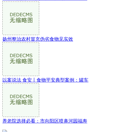
扬州整治农村冒充伪劣食物见实效
以案说法 食安丨食物平安典型案例：罐车
养老院选择必看：市向阳区喷鼻河园福寿