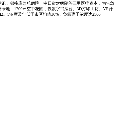
文标识，邻接应急总病院、中日敌对病院等三甲医疗资本，为告急
绿地、1200㎡空中花圃，设数字书法台、3D打印工坊、VR汗
。5浓度常年低于市区均值30%，负氧离子浓度达2500