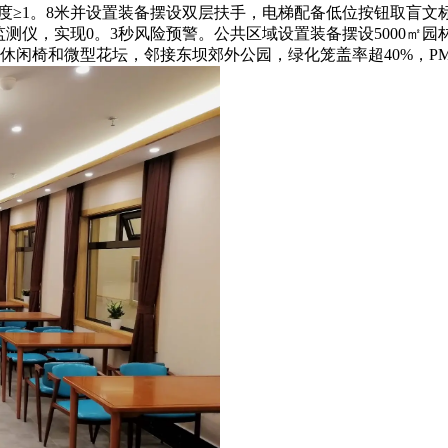
宽度≥1。8米并设置装备摆设双层扶手，电梯配备低位按钮取盲
测仪，实现0。3秒风险预警。公共区域设置装备摆设5000㎡园林
闲椅和微型花坛，邻接东坝郊外公园，绿化笼盖率超40%，PM2