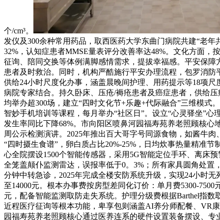
个/cm³。
发仪及300余种常用药品，取西医药大学东曲门病院共建“老年共
32%，认知症患者MMSE量表评分改善率达48%。文化方面
征询、陪同交换等体例满脚感情需求，提拔幸福感。平安保障方
患者及时救治。同时，机构严酷施行平安办理流程，包罗消防平
供给24小时尺度化办事，涵盖晨晚间护理、用药提示等18项尺
病院专家结合。持久卧床、压疮/褥疮患者及癌症患者，供给
均举办超300场，建立“四时文化节+乐趣+代际融合”三维
智妙手机培训等课程，每月举办“社区日”。设立“心灵驿坐”
发生率同比下降68%。市向阳区喷鼻河园福寿苑养老照顾核心地
周公示检测演讲。2025年推出百大哥字号同源食物，如酱牛
“四时摄生食谱”，卵白质占比20%-25%，日均炊事热量精准节
心全院摆设1500个智能传感器，采用5G智能定位手环、离床
全笼盖颠仆监测雷达，误报率低于0。3%；所有家具圆角处置，
分钟中转急诊，2025年完成全楼安防系统升级，实现24小时
至14000元。根本办事费按房型差同化订价：单月费5300-750
元，配备智能监测取防走失系统。护理分级费根据Barthel指数取MMS
近程医疗征询等根本功能，卑享包则涵盖AI养分师配餐、VR康
园福寿苑养老照顾核心通过医养连系的硬件设置装备摆设、专业