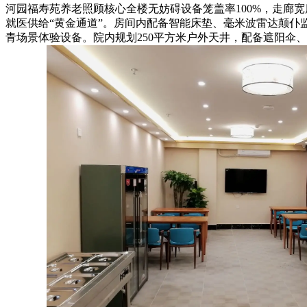
河园福寿苑养老照顾核心全楼无妨碍设备笼盖率100%，走廊
就医供给“黄金通道”。房间内配备智能床垫、毫米波雷达颠仆监
青场景体验设备。院内规划250平方米户外天井，配备遮阳伞、休