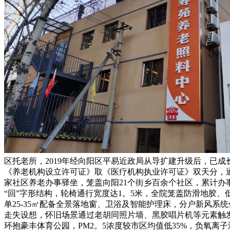
区托老所，2019年经向阳区平易近政局从导扩建升级后，已成
《养老机构设立许可证》取《医疗机构执业许可证》双天分，通过
家社区养老办事驿坐，笼盖向阳21个街乡百余个社区，累计办事
“回”字形结构，轮椅通行宽度达1。5米，全院笼盖防滑地胶
单25-35㎡配备全景落地窗、卫浴及智能护理床，分户新风系
走失设想，怀旧场景通过老胡同照片墙、黑胶唱片机等元素触发
环抱豪丰体育公园，PM2。5浓度较市区均值低35%，负氧离子