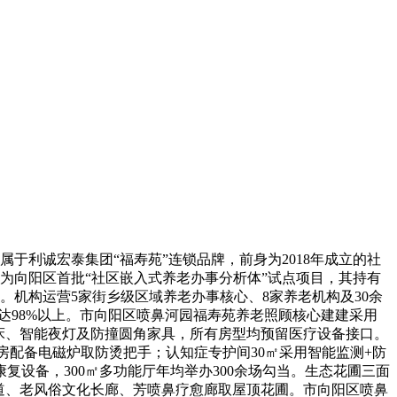
于利诚宏泰集团“福寿苑”连锁品牌，前身为2018年成立的社
。做为向阳区首批“社区嵌入式养老办事分析体”试点项目，其持有
”。机构运营5家街乡级区域养老办事核心、8家养老机构及30余
度达98%以上。市向阳区喷鼻河园福寿苑养老照顾核心建建采用
护床、智能夜灯及防撞圆角家具，所有房型均预留医疗设备接口。
厨房配备电磁炉取防烫把手；认知症专护间30㎡采用智能监测+防
设备，300㎡多功能厅年均举办300余场勾当。生态花圃三面
健康步道、老风俗文化长廊、芳喷鼻疗愈廊取屋顶花圃。市向阳区喷鼻