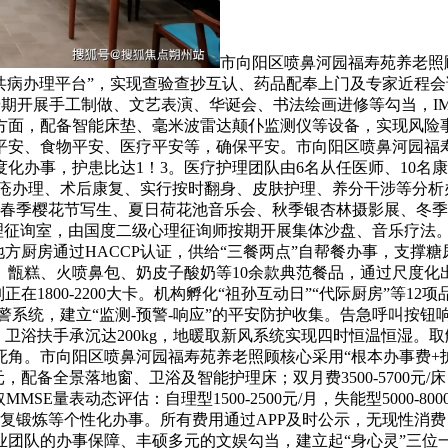
市向阳区喷鼻河园福寿苑养老照
病办理平台”，实现查验查抄互认、药品配奉上门及专家近程会诊。
，按期开展手工制做、文艺表演、华诞会、书法绘画进修等勾当，
面，配备智能床垫、毫米波雷达颠仆监测仪等设备，实现风险事务
安、食物平安、医疗平安等，确保平安。市向阳区喷鼻河园福寿苑
度化办事，护患比达1！3。医疗护理团队由6名从任医师、10名
压疮办理、术后康复、实行按时翻身、皮肤护理、养分干涉等分析
模式。春季樱花节写生、夏日荷花池音乐会、秋季银杏林摄影展、
心理征询室，由国度二级心理征询师按期开展集体沙盘、音乐疗法
方厨房通过HACCP认证，供给“三餐两点”自帮餐办事，支撑糖
肉、甑糕、火喷鼻包、奶皮子酸奶等10余款典范餐品，通过尺度
制正在1800-2200大卡。机构孵化“祖孙互动日”“代际厨房”等
预警系统，建立“监测-预警-响应”的平安防护收集。告急呼叫按钮
卫浴扶手承沉达200kg，地暖取新风系统实现四时恒温恒湿。取
无死角。市向阳区喷鼻河园福寿苑养老照顾核心采用“根本办事费+护
0元，配备全景落地窗、卫浴及智能护理床；双月费3500-5700元/
E量表动态评估：自理型1500-2500元/月，失能型5000-800
复锻炼等个性化办事。所有费用通过APP及时公示，无现性消费
团队的办事保障、丰硕多元的文娱勾当，建立起“身心灵”三位一