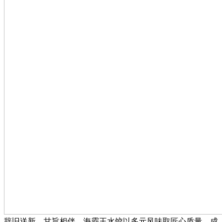
辞旧送新，甘旨相伴，海霸王水饺以多元风味取匠心质量，成