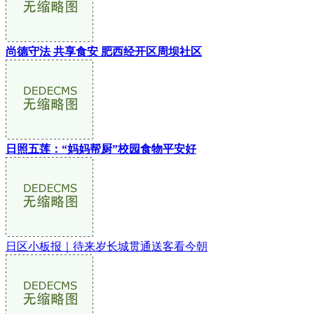
尚德守法 共享食安 肥西经开区周坝社区
日照五莲：“妈妈帮厨”校园食物平安好
日区小板报｜待来岁长城贯通送客看今朝