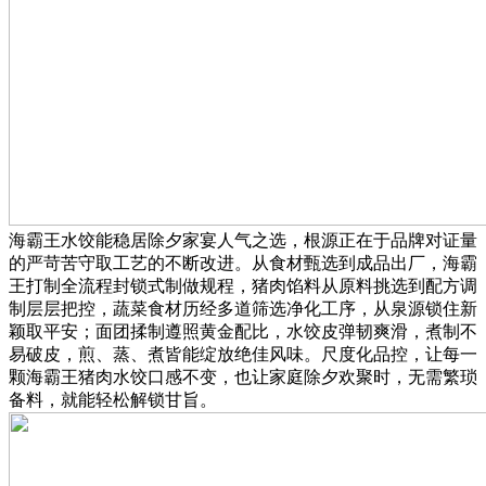
海霸王水饺能稳居除夕家宴人气之选，根源正在于品牌对证量
的严苛苦守取工艺的不断改进。从食材甄选到成品出厂，海霸
王打制全流程封锁式制做规程，猪肉馅料从原料挑选到配方调
制层层把控，蔬菜食材历经多道筛选净化工序，从泉源锁住新
颖取平安；面团揉制遵照黄金配比，水饺皮弹韧爽滑，煮制不
易破皮，煎、蒸、煮皆能绽放绝佳风味。尺度化品控，让每一
颗海霸王猪肉水饺口感不变，也让家庭除夕欢聚时，无需繁琐
备料，就能轻松解锁甘旨。