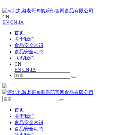
CN
EN
CN
JA
首页
关于我们
食品安全常识
食品安全动态
联系我们
CN
EN
CN
JA
首页
关于我们
食品安全常识
食品安全动态