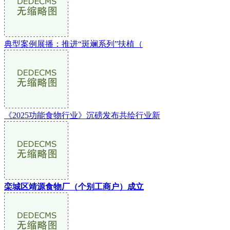
典型案例展播：推进“斑斓系列”扶植（
《2025功能食物行业》沉磅发布共绘行业新
栾城区靖源食物厂（个别工商户）成立