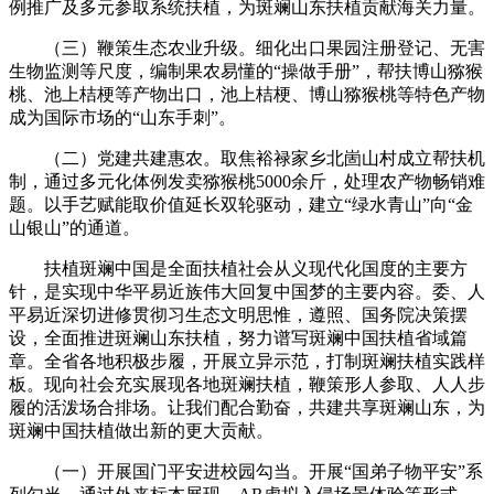
例推广及多元参取系统扶植，为斑斓山东扶植贡献海关力量。
（三）鞭策生态农业升级。细化出口果园注册登记、无害
生物监测等尺度，编制果农易懂的“操做手册”，帮扶博山猕猴
桃、池上桔梗等产物出口，池上桔梗、博山猕猴桃等特色产物
成为国际市场的“山东手刺”。
（二）党建共建惠农。取焦裕禄家乡北崮山村成立帮扶机
制，通过多元化体例发卖猕猴桃5000余斤，处理农产物畅销难
题。以手艺赋能取价值延长双轮驱动，建立“绿水青山”向“金
山银山”的通道。
扶植斑斓中国是全面扶植社会从义现代化国度的主要方
针，是实现中华平易近族伟大回复中国梦的主要内容。委、人
平易近深切进修贯彻习生态文明思惟，遵照、国务院决策摆
设，全面推进斑斓山东扶植，努力谱写斑斓中国扶植省域篇
章。全省各地积极步履，开展立异示范，打制斑斓扶植实践样
板。现向社会充实展现各地斑斓扶植，鞭策形人参取、人人步
履的活泼场合排场。让我们配合勤奋，共建共享斑斓山东，为
斑斓中国扶植做出新的更大贡献。
（一）开展国门平安进校园勾当。开展“国弟子物平安”系