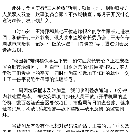
此外，食堂实行“三人验收”轨制，项目司理、厨师取校方
人员双人双签，炊事委员会家长不按期抽查，每月召开安排会
邀请家长、校带领加入。
11时45分，王海萍和其他三位志愿报名的学生家长走进校
园，和孩子们一路就餐。做为炊事监视家长委员会，王海萍每
周城市来陪餐，记实下“饭菜保温”“口胃调整”等，通过例会反
馈给后厨。
“校园餐”若何确保学生平安，如何让家长安心？正在安徽
省合肥市瑶海区，一种自营、国企运营的“校园餐”模式，努力
于孩子们舌尖上的平安，同时也为家长斥地了“口”的就业，交
出了一份平易近生保障的温暖答卷。
“上周因垃圾桶未及时加盖，我们收到整改通知，10分钟
内就处置完毕。”餐饮公司项目担任人吴玉敏点开手机里的监
管群，数百名涵盖全区餐饮项目，市监局每日抽查台账、健康
证等消息，构成“系统预警—线下整改—成果反馈”的监管闭
环。
当被问及有没有什么想对妈妈说的话，王茹的儿子垂头想