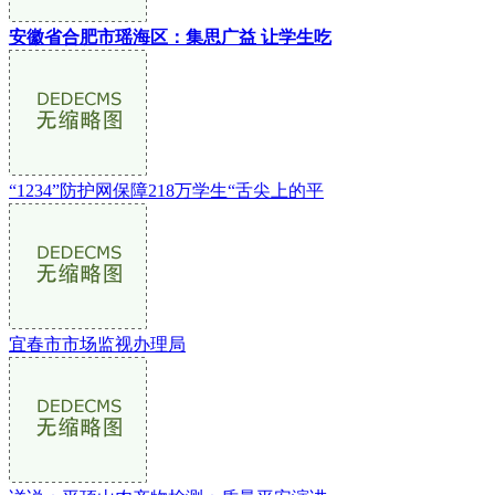
安徽省合肥市瑶海区：集思广益 让学生吃
“1234”防护网保障218万学生“舌尖上的平
宜春市市场监视办理局