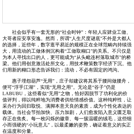
社会似乎有一套无形的“社会时钟”：年轻人应肄业工做、
大哥者应安享安逸。然而，所谓“人生尺度谜底”不外是大都人
的选择，近些年，数字逛平易近的规模正在全球范畴内持续强
大，用流动的工做体例沉构着“工做取糊口”的关系。不只仅是
为本人寻找出口的人，更可能成为“从头毗连村落取城市”的桥
梁。他们用创意激活处所文化，用技术鞭策数字经济下沉。他
们用新的糊口形态告诉我们：流动，不必有固定的鸿沟。
惠子埋怨葫芦“无用”，庄子却建议将其系于腰间做腰舟，
便可“浮乎江湖”，实现“无用之用”。无论是“谷子”仍是
LABUBU，这些看似“无用”之物，恰好因脱节了功利化的价
值评判，得以纯粹地为消费者供给情感价值。这种纯粹性，让
采办行为回归取悦、满脚本意天良的素质，成为个性化表达的
载体。当社会节拍加快、压力加剧，人们愈发陷入意义匮乏取
存正在焦炙。每一枚闪烁的徽章、每一簇温暖的绒毛，这些细
小而强硬的“小玩意儿”，以最柔嫩的姿势，确证着意义的实正
在温度和分量。