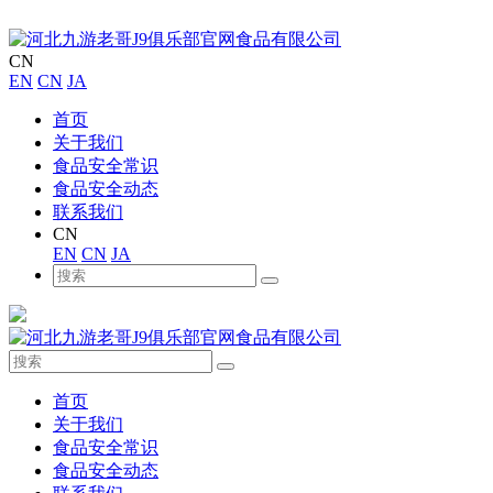
CN
EN
CN
JA
首页
关于我们
食品安全常识
食品安全动态
联系我们
CN
EN
CN
JA
首页
关于我们
食品安全常识
食品安全动态