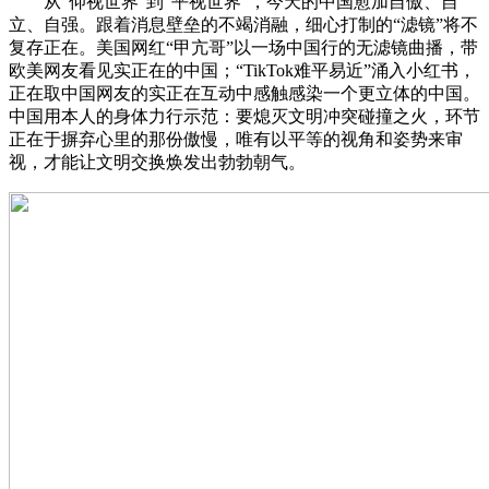
从“仰视世界”到“平视世界”，今天的中国愈加自傲、自
立、自强。跟着消息壁垒的不竭消融，细心打制的“滤镜”将不
复存正在。美国网红“甲亢哥”以一场中国行的无滤镜曲播，带
欧美网友看见实正在的中国；“TikTok难平易近”涌入小红书，
正在取中国网友的实正在互动中感触感染一个更立体的中国。
中国用本人的身体力行示范：要熄灭文明冲突碰撞之火，环节
正在于摒弃心里的那份傲慢，唯有以平等的视角和姿势来审
视，才能让文明交换焕发出勃勃朝气。