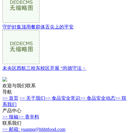
守护好集顶用餐群体舌尖上的平安
未央区西航三校东校区开展 “尚德守法・
欢迎与我们联系
导航
>> 首页
>> 关于我们
>> 食品安全常识
>> 食品安全动态
>> 联
系我们
产品中心
>> 辣椒
>> 香辛料
联系我们
>> 邮箱: yuanpq@hbhtfood.com