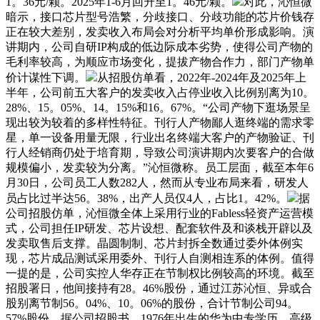
1。36元/颗。2025年1-6月回升至1。46元/颗。
对此，沁恒微
暗示，接口芯片型号浩繁，分歧接口、分歧功能的芯片价钱存
正在较大差别，发卖收入布局会对分析平均单价形成影响。演
讲期内，公司自研IP构成的低边际成本劣势，使得公司产物的
毛利率较高，为顺应市场变化，提拔产物合作力，部门产物单
价计谋性下调。
从招股仿单看，2022年-2024年及2025年上
半年，公司前五大客户的发卖收入占停业收入比例别离为10。
28%、15。05%、14。15%和16。67%。“公司产物下逛场景呈
现出较为较着的多样性特征。刊行人产物鄙人逛终端的需求零
星，单一设备用量无限，行业出名终端大客户的产物验证、刊
行人经销商仍处于培育期，导致公司演讲期内次要客户的合做
规模偏小，发卖较为分离。”沁恒微称。员工层面，截至本年6
月30日，公司员工人数282人，然而从专业布局来看，研发人
员占比过半达56。38%，出产人员仅4人，占比1。42%。
据
公司招股仿单，沁恒微全体上采用行业的Fabless轻资产运营模
式，公司担任IP研发、芯片设想、配套软件及和谈栈开辟以及
发卖取售后支撑。晶圆制制、芯片封拆全数通过委外体例实
现，芯片成品测试采用委外、刊行人自测相连系的体例。值得
一提的是，公司实控人华存正在节制权比例较高的环境。截至
招股署日，他间接持有28。46%股份，通过江苏沁恒、异或合
股别离节制56。04%、10。06%的股份，合计节制公司94。
57%股份。据公司招股书，1976年出生的华为中专学历，高级