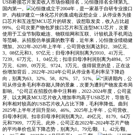
USB桥接芯片发卖收入市场份额排名，沁恒微排名全球第九、
国内第一。
沁恒微成立于2004年，是一家基于自研专业接口
IP、内核IP建立一体化芯片的集成电设想企业，从停业务为接
口芯片和互连型MCU芯片的研发、设想取发卖，收入占比超
99%。公司次要产物包罗接口芯片和互连型MCU芯片，次要
使用于工业节制取毗连、物联组网和互联、计较机及手机周边
等范畴。从招股仿单披露的数字看，近年来，沁恒微业绩稳健
增加。2022年-2025年上半年，公司营收别离达到2。38亿元、
3。08亿元和3。97亿元；归母净利润别离为5910。41万元、
7239。67万元、1。04亿元；扣非归母净利润别离为4894。57
万元、6289。09万元、9724。3万元。值得留意的是，正在这
份增加背后，2022年-2024年公司从停业务毛利率呈下降趋
向，别离为63。32%、58。82%、57。51%。
“演讲期内，公
司从停业务毛利率存鄙人降的景象，次要为遭到产物发卖布局
影响。”公司正在招股仿单中注释称，2022-2024年度，公司蓝
牙、以太网及MCU芯片收入增加率均高于USB芯片，导致毛
利率相对较高的USB芯片收入占比下降，毛利率降低。曲到
2025年上半年才回升至60。46%。2025年上半年，公司营收、
归母净利润。扣非归母净利润别离为2。49亿元、8179。64万
元和7909。77万元。此外，公司正在2022年-2024年芯片产物
的平均单价也呈下降态势，别离为1。79元/颗、1。42元/颗、