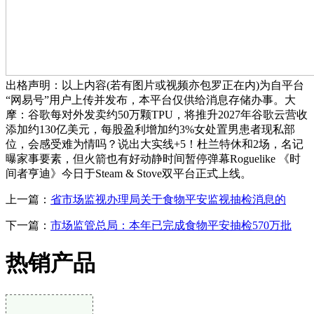
出格声明：以上内容(若有图片或视频亦包罗正在内)为自平台
“网易号”用户上传并发布，本平台仅供给消息存储办事。大
摩：谷歌每对外发卖约50万颗TPU，将推升2027年谷歌云营收
添加约130亿美元，每股盈利增加约3%女处置男患者现私部
位，会感受难为情吗？说出大实线+5！杜兰特休和2场，名记
曝家事要素，但火箭也有好动静时间暂停弹幕Roguelike 《时
间者亨迪》今日于Steam & Stove双平台正式上线。
上一篇：
省市场监视办理局关于食物平安监视抽检消息的
下一篇：
市场监管总局：本年已完成食物平安抽检570万批
热销产品