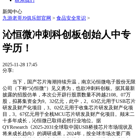
联系我们
新闻中心
九游老哥J9俱乐部官网
>
食品安全常识
>
沁恒微冲刺科创板创始人中专
学历！
2025-11-28 17:45
分享:
当下，国产芯片海潮持续升温，南京沁恒微电子股份无限
公司（下称“沁恒微”）见义勇为，也欲冲刺科创板。据其最新
披露的招股仿单，本次公开辟行股票数量不跨越2108。07万
股，拟募集资金为9。32亿元，此中，2。63亿元用于USB芯片
研发及财产化项目，3。02亿元用于收集芯片研发及财产化项
目，3。67亿元用于全栈MCU芯片研发及财产化项目。颠末二
十多年成长，沁恒微已取得必然行业地位。据
QYResearch《2025-2031全球取中国USB桥接芯片市场现状及
将来成长趋向》的调研成果，2024年，按全球市场次要厂商