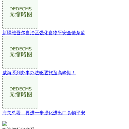
新疆维吾尔自治区强化食物平安全链条监
威海系列办事办法驱逐旅逛高峰期！
海关总署：要进一步强化进出口食物平安