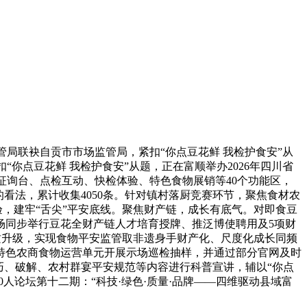
局联袂自贡市市场监管局，紧扣“你点豆花鲜 我检护食安”从
“你点豆花鲜 我检护食安”从题，正在富顺举办2026年四川省
征询台、点检互动、快检体验、特色食物展销等40个功能区，
看法，累计收集4050条。针对镇村落厨竞赛环节，聚焦食材农
验，建牢“舌尖”平安底线。聚焦财产链，成长有底气。对即食豆
场同步举行豆花全财产链人才培育授牌、推泛博使聘用及5项财
提质升级，实现食物平安监管取非遗身手财产化、尺度化成长同频
特色农商食物运营单元开展示场巡检抽样，并通过部分官网及时
巧、破解、农村群宴平安规范等内容进行科普宣讲，辅以“你点
人论坛第十二期：“科技·绿色·质量·品牌——四维驱动县域富