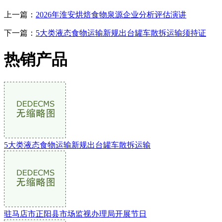
上一篇：
2026年淮安烘焙食物泉源企业分析评估演讲
下一篇：
5大类液态食物运输新规出台罐车散拆运输须持证
热销产品
5大类液态食物运输新规出台罐车散拆运输
驻马店市正阳县市场监视办理局开展节日