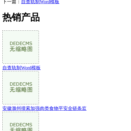
下一篇：
自查轨制Word模板
热销产品
自查轨制Word模板
安徽滁州摸索加强肉类食物平安全链条监