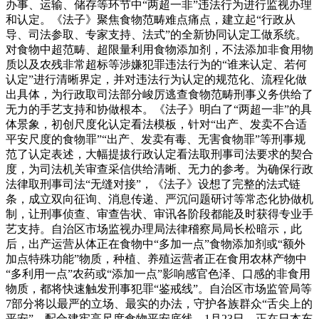
办事、运输、储存等环节中“两超一非”违法行为进行监视办理
和认定。《法子》聚焦食物范畴难点痛点，建立起“行政从
导、司法参取、专家支持、法式”的全新协同认定工做系统。
对食物中超范畴、超限量利用食物添加剂，不法添加非食用物
质以及农残非常超标等涉嫌犯罪违法行为的“谁来认定、若何
认定”进行清晰界定，并对违法行为认定的规范化、流程化做
出具体，为行政取司法部分峻厉逃查食物范畴刑事义务供给了
无力的手艺支持和协做根本。《法子》明白了“两超一非”的具
体景象，初创尺度化认定看法模板，针对“出产、发卖不合适
平安尺度的食物罪”“出产、发卖有毒、无害食物罪”等刑事规
范了认定表述，大幅提拔行政认定看法取刑事司法要求的契合
度，为司法机关审查采信供给清晰、无力的参考。为确保行政
法律取刑事司法“无缝对接”，《法子》设想了完整的法式链
条，成立双向征询、消息传递、严沉问题研讨等常态化协做机
制，让刑事侦查、审查告状、审讯各阶段都能及时获得专业手
艺支持。自治区市场监视办理局法律稽察局局长松暗示，此
后，出产运营从体正在食物中“多加一点”食物添加剂或“额外
加点特殊功能”物质，种植、养殖运营者正在食用农林产物中
“多利用一点”农药或“添加一点”影响感官色泽、口感的非食用
物质，都将快速触发刑事犯罪“鉴戒线”。自治区市场监管局等
7部分将以最严的立场、最实的办法，守护各族群众“舌尖上的
平安”，配合建牢高尺度食物平安底线。1月23日，正在日本东