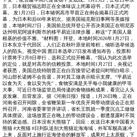
京，日本额贺福志郎正在全体味议上闭幕诏书，日本正式闭
幕。 发1月23日，日本辅弼高市早苗正在例会揭幕日正式闭
幕，为日本和后60年来初次。据美国福克斯旧事网等美媒报
道，本地时间27日，美国前总统拜登公开否决美国正在明尼苏
达州明尼阿波利斯市的移平易近法律步履，称这“了美国人最
根基的价值不雅。”材料图：拜登。本地时间2026年1月27日，
日本东京千代田区，人们正在秋叶原坐前堆积，倾听选举候选
人的陌头。视觉中国 图日本选举27日发布通知布告，投票和
计票将于2月8日举行，选和正式拉开帷幕。“我认为此次选举
的定位，就是对高市的信赖投票。本地时间1月27日，央视记
者获悉，美国总统特朗普正在白宫接管记者提问时明白暗示，
河山部长诺姆不会告退，并对其工做表示暗示支撑。“平易近
以食为天，食以安为先”，食物安满是关乎每小我健康的甲等
大事。可近日市场监管总局传递的食物抽检成果，看完让人头
皮发麻、后背发凉。据《河南日报》报道，1月26日晚，正在
河南省召开间隙，全省鞭策新一年优良开局带动摆设会正在郑
州召开。河南省委掌管并讲话，省长王凯就一季度沉点工做做
具体摆设。这场放置正在晚上的带动摆设会，都透显露时不我
待的紧迫感。日本没有大熊猫了，回应：欢送日本来中国看大
熊猫 #大熊猫 #日列队送别大熊猫近海海域，外军军舰高速冲
上来，反面对上施行近海使命的解放军，成果对上太原舰，下