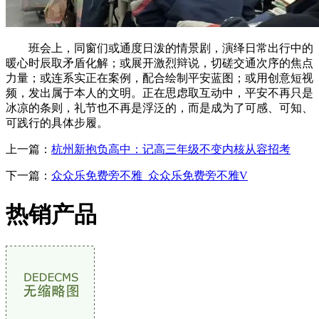
班会上，同窗们或通度日泼的情景剧，演绎日常出行中的
暖心时辰取矛盾化解；或展开激烈辩说，切磋交通次序的焦点
力量；或连系实正在案例，配合绘制平安蓝图；或用创意短视
频，发出属于本人的文明。正在思虑取互动中，平安不再只是
冰凉的条则，礼节也不再是浮泛的，而是成为了可感、可知、
可践行的具体步履。
上一篇：
杭州新抱负高中：记高三年级不变内核从容招考
下一篇：
众众乐免费旁不雅_众众乐免费旁不雅V
热销产品