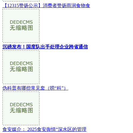
【12315赞扬公示】消费者赞扬雨润食物食
沉磅发布！国度队出手处理企业跨省通信
伪科普有哪些常见套（唠“科”）
食安媒介： 2025食安舆情“深水区的管理