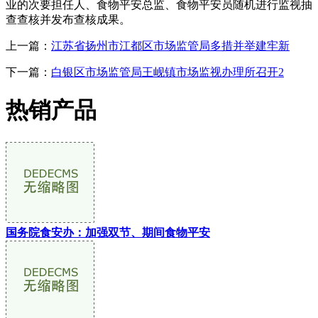
业的次要担任人、食物平安总监、食物平安员随机进行监视抽
查查核并发布查核成果。
上一篇：
江苏省扬州市江都区市场监管局多措并举建牢新
下一篇：
白银区市场监管局王岘镇市场监视办理所召开2
热销产品
国务院食安办：加强双节、期间食物平安