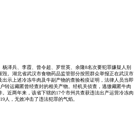
杨泽兵、李霞、曾令超、罗世英、余隆8名次要犯罪嫌疑人别
摧毁。湖北省武汉市食物药品监管部分按照群众举报正在武汉市
克不及出示上述冷冻牛肉及牛副产物的查验检疫证明，法律人员当即
营户转运藏匿曾经查封的相关产物。经机关侦查，逃缴藏匿牛肉
116件。近两年来，该省下辖的17个市州共查获违法出产运营冷冻肉
1人，19人，无效冲击了违法犯罪的气焰。