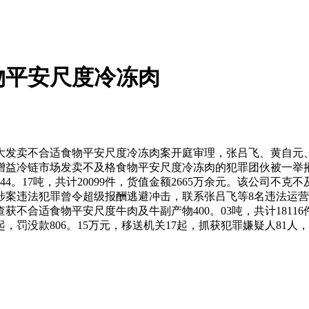
物平安尺度冷冻肉
卖不合适食物平安尺度冷冻肉案开庭审理，张吕飞、黄自元、
增益冷链市场发卖不及格食物平安尺度冷冻肉的犯罪团伙被一举
4。17吨，共计20099件，货值金额2665万余元。该公司不
涉案违法犯罪曾令超级报酬逃避冲击，联系张吕飞等8名违法运
案共查获不合适食物平安尺度牛肉及牛副产物400。03吨，共计18
332起，罚没款806。15万元，移送机关17起，抓获犯罪嫌疑人8