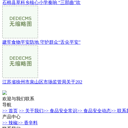
石棉县草科乡核心小学奏响 “三部曲”吹
建牢食物平安防地 守护群众“舌尖平安”
江苏省徐州市泉山区市场监管局关于202
欢迎与我们联系
导航
>> 首页
>> 关于我们
>> 食品安全常识
>> 食品安全动态
>> 联
产品中心
>> 辣椒
>> 香辛料