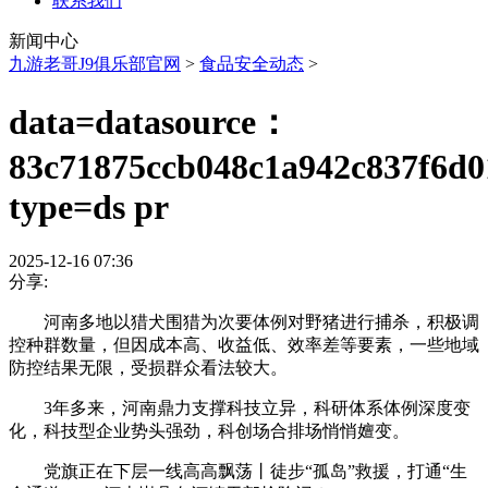
联系我们
新闻中心
九游老哥J9俱乐部官网
>
食品安全动态
>
data=datasource：
83c71875ccb048c1a942c837f6d0
type=ds pr
2025-12-16 07:36
分享:
河南多地以猎犬围猎为次要体例对野猪进行捕杀，积极调
控种群数量，但因成本高、收益低、效率差等要素，一些地域
防控结果无限，受损群众看法较大。
3年多来，河南鼎力支撑科技立异，科研体系体例深度变
化，科技型企业势头强劲，科创场合排场悄悄嬗变。
党旗正在下层一线高高飘荡丨徒步“孤岛”救援，打通“生