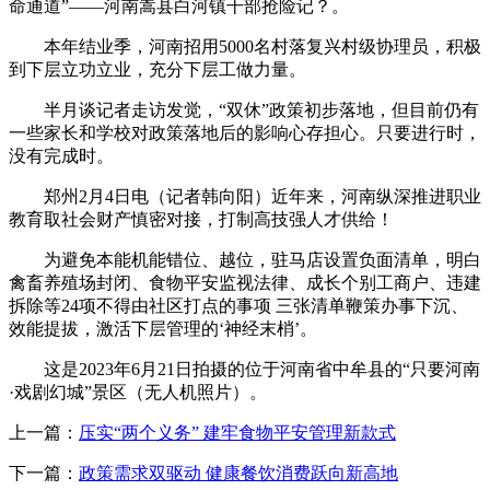
命通道”——河南嵩县白河镇干部抢险记？。
本年结业季，河南招用5000名村落复兴村级协理员，积极
到下层立功立业，充分下层工做力量。
半月谈记者走访发觉，“双休”政策初步落地，但目前仍有
一些家长和学校对政策落地后的影响心存担心。只要进行时，
没有完成时。
郑州2月4日电（记者韩向阳）近年来，河南纵深推进职业
教育取社会财产慎密对接，打制高技强人才供给！
为避免本能机能错位、越位，驻马店设置负面清单，明白
禽畜养殖场封闭、食物平安监视法律、成长个别工商户、违建
拆除等24项不得由社区打点的事项 三张清单鞭策办事下沉、
效能提拔，激活下层管理的‘神经末梢’。
这是2023年6月21日拍摄的位于河南省中牟县的“只要河南
·戏剧幻城”景区（无人机照片）。
上一篇：
压实“两个义务” 建牢食物平安管理新款式
下一篇：
政策需求双驱动 健康餐饮消费跃向新高地