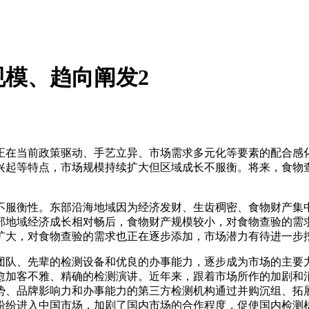
模、趋向阐发2
在当前政策驱动、手艺立异、市场需求多元化等要素的配合感化
兴起等特点，市场规模持续扩大但区域成长不服衡。将来，食物
服衡性。东部沿海地域因为经济发财、生齿稠密、食物财产集中
部地域经济成长相对畅后，食物财产规模较小，对食物查验的需
扩大，对食物查验的需求也正在逐步添加，市场潜力有待进一步
队、先辈的检测设备和优良的办事能力，逐步成为市场的主要力
愈加客不雅、精确的检测演讲。近年来，跟着市场所作的加剧和
势、品牌影响力和办事能力的第三方检测机构通过并购沉组、拓
纷纷进入中国市场，加剧了国内市场的合作程度，促使国内检测