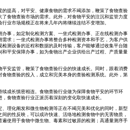
的提高，对平安、健康食物的需求不竭添加，鞭策了食物查验
大了食物查验市场的需求。此外，对食物平安的注沉和监管力度
验行业市场规模正在将来几年内将继续连结不变增加。
办事，如定制化检测方案、一坐式检测办事、正在线检测办事
测需求；一坐式检测办事将整合多种检测资本和手艺，为客户供
现检测设备的近程和数据的及时传输，客户能够通过收集平台随
制和平安保障办事，如为食物出产企业供给出产过程、产质量量
平安监管，鞭策了食物查验行业的快速成长。同时，跟着消费
对食物查验的投入，成立和完美本身的查验检测系统。此外，第
续成长慎密相连。食物查验行业做为保障食物平安的环节环
进，食物查验行业正派历着深刻的变化取快速成长。
、理化阐发和微生物检测等正在不竭完美和优化的同时，新型
之间的性反映，可以或许快速、活络地检测食物中的无害物质，
普遍使用于食物中微生物、毒素和过敏原的检测；高通量测序手