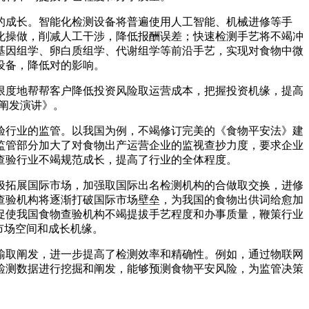
成长。智能化检测设备将普遍使用人工智能、机械进修等手
化操做，削减人工干涉，降低报酬误差；快速检测手艺将不竭冲
基因组学、卵白质组学、代谢组学等前沿手艺，实现对食物中微
设备，降低对的影响。
度地帮帮客户降低投资风险取运营成本，把握投资机缘，提高
略阐发演讲》。
行业的监管。以我国为例，不竭修订完美的《食物平安法》建
监管部分加大了对食物出产运营企业的监视查抄力度，要求企业
查验行业不竭规范成长，提高了行业的全体程度。
拓展国际市场，加强取国际出名检测机构的合做取交换，进修
查验机构将逐渐打破国际市场壁垒，为我国的食物出供词给愈加
促使我国食物查验机构不竭提拔手艺程度和办事质量，鞭策行业
市场空间和成长机缘。
取阐发，进一步提高了检测效率和精确性。例如，通过物联网
检测数据进行挖掘和阐发，能够预测食物平安风险，为监管决策