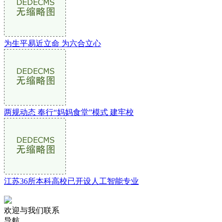
为生平易近立命 为六合立心
两规动态 奉行“妈妈食堂”模式 建牢校
江苏36所本科高校已开设人工智能专业
欢迎与我们联系
导航