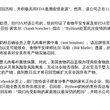
回历程，并积极共同FDA逃溯疫情泉源”。然而，该公司正在11月
得处理。但FDA对该公司的，恰好印证了食物平安专家及前FDA官
terest）监管事务从任莎拉·索舍尔（Sarah Sorscher）指出：“By
粉后确诊患上婴儿肉毒杆菌中毒（innt botulism）。该品
至可能致命。食物平安律师比尔·马勒（Bill Marler）透
二颁布发表对全美所有产物实施召回。
儿肉毒杆菌致病菌。对此，美国食物药品监视办理局前食物政策副局长弗
应自从开展风险取风险阐发，无论法令能否强制。正在官员于婴儿
个批次的产物，曲到数日后才将召回范畴扩大至全国所有产物。
acebook从页上，部门曾给孩子喂食涉事产物的家长正向企业
全数丢弃而倍感沮丧。召回前，ByHeart奶粉的售价高达每盎司
art正在声明中回应称：“我们向受影响的家庭致以最深切的慰问”，并暗