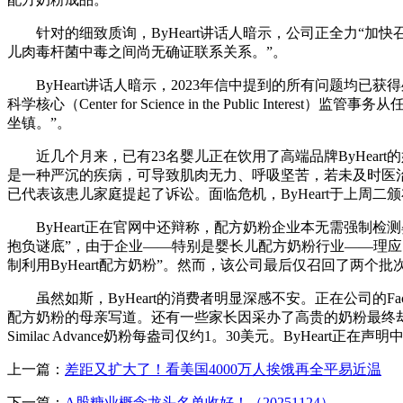
针对的细致质询，ByHeart讲话人暗示，公司正全力“加快召
儿肉毒杆菌中毒之间尚无确证联系关系。”。
ByHeart讲话人暗示，2023年信中提到的所有问题均已获
科学核心（Center for Science in the Public In
坐镇。”。
近几个月来，已有23名婴儿正在饮用了高端品牌ByHeart的奶
是一种严沉的疾病，可导致肌肉无力、呼吸坚苦，若未及时医治以
已代表该患儿家庭提起了诉讼。面临危机，ByHeart于上周
ByHeart正在官网中还辩称，配方奶粉企业本无需强制检测婴
抱负谜底”，由于企业——特别是婴长儿配方奶粉行业——理
制利用ByHeart配方奶粉”。然而，该公司最后仅召回了两
虽然如斯，ByHeart的消费者明显深感不安。正在公司的F
配方奶粉的母亲写道。还有一些家长因采办了高贵的奶粉最终却只能
Similac Advance奶粉每盎司仅约1。30美元。ByHe
上一篇：
差距又扩大了！看美国4000万人挨饿再全平易近温
下一篇：
A股糖业概念龙头名单收好！（20251124）