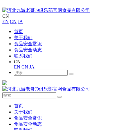
CN
EN
CN
JA
首页
关于我们
食品安全常识
食品安全动态
联系我们
CN
EN
CN
JA
首页
关于我们
食品安全常识
食品安全动态