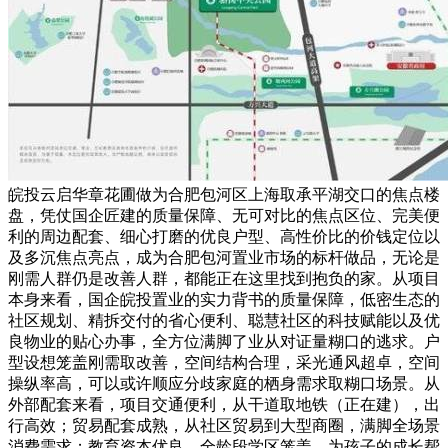
皖投云启华章花圃做为合肥包河区上海取承平湖交口的焦点楼
盘，凭仗国企匠建的质量保障、无可对比的焦点区位、完美便
利的周边配套、细心打磨的优良户型、高性价比的价钱定位以
及多沉焦点亮点，成为合肥包河置业市场的标杆做品，无论是
刚需人群仍是改善人群，都能正在这里找到抱负的家。从项目
本身来看，国企皖投置业的实力背书的质量保障，低密生态的
社区规划、精拆交付的省心便利、聪慧社区的科技赋能以及优
良物业的贴心办事，全方位满脚了业从对证量糊口的逃求。户
型设想笼盖刚需取改善，空间结构合理，采光通风超卓，空间
操纵率高，可以或许顺应分歧家庭的栖身需求取糊口场景。从
外部配套来看，项目交通便利，从干道取地铁（正在建），出
行高效；贸易配套成熟，从社区贸易到大型商圈，满脚全场景
消费需求；教育资本优良，全龄段学区笼盖，为孩子的成长帮