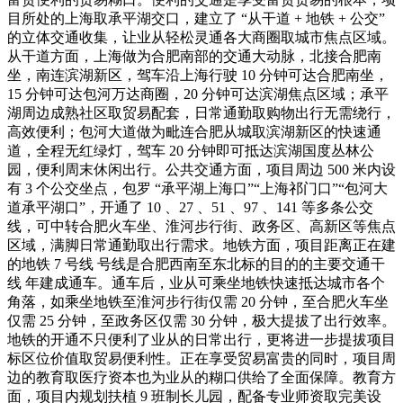
目所处的上海取承平湖交口，建立了 “从干道 + 地铁 + 公交”
的立体交通收集，让业从轻松灵通各大商圈取城市焦点区域。
从干道方面，上海做为合肥南部的交通大动脉，北接合肥南
坐，南连滨湖新区，驾车沿上海行驶 10 分钟可达合肥南坐，
15 分钟可达包河万达商圈，20 分钟可达滨湖焦点区域；承平
湖周边成熟社区取贸易配套，日常通勤取购物出行无需绕行，
高效便利；包河大道做为毗连合肥从城取滨湖新区的快速通
道，全程无红绿灯，驾车 20 分钟即可抵达滨湖国度丛林公
园，便利周末休闲出行。公共交通方面，项目周边 500 米内设
有 3 个公交坐点，包罗 “承平湖上海口”“上海祁门口”“包河大
道承平湖口”，开通了 10 、27 、51 、97 、141 等多条公交
线，可中转合肥火车坐、淮河步行街、政务区、高新区等焦点
区域，满脚日常通勤取出行需求。地铁方面，项目距离正在建
的地铁 7 号线 号线是合肥西南至东北标的目的的主要交通干
线 年建成通车。通车后，业从可乘坐地铁快速抵达城市各个
角落，如乘坐地铁至淮河步行街仅需 20 分钟，至合肥火车坐
仅需 25 分钟，至政务区仅需 30 分钟，极大提拔了出行效率。
地铁的开通不只便利了业从的日常出行，更将进一步提拔项目
标区位价值取贸易便利性。正在享受贸易富贵的同时，项目周
边的教育取医疗资本也为业从的糊口供给了全面保障。教育方
面，项目内规划扶植 9 班制长儿园，配备专业师资取完美设