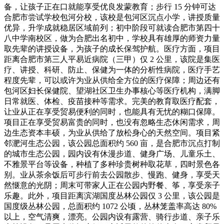
备，让孩子正在口就能享受优良发蒙教育；步行 15 分钟可达
合肥市尝试学校包河分校，该校是包河区沉点小学，讲授质量
优异，升学成就稳居区域前列；初中阶段可就读合肥市第四十
八中学南校区，做为合肥出名初中，学校具有雄厚的师资力量
取先辈的讲授设备，为孩子的成长保驾护航。医疗方面，项目
距离合肥市第三人平易近病院（三甲）仅 2 公里，该院是集医
疗、讲授、科研、防止、保健为一体的分析性病院，医疗手艺
程度先辈，可以或许为业从供给全方位的医疗保障；周边还有
包河区妇长保健院、望湖社区卫生办事核心等医疗机构，满脚
日常就医、体检、疫苗接种等需求。完美的教育取医疗配套，
让业从正在享受贸易便利的同时，也能具有无忧的糊口保障。
项目正在享受贸易富贵的同时，也没有忽略生态休闲需求，周
边生态资本丰硕，为业从供给了放松身心的天然空间。项目紧
邻淝河生态公园，该公园总面积约 560 亩，是合肥市沉点打制
的城市生态公园，园内设有休漫步道、健身广场、儿童乐土、
不雅景平台等设备，种植了多种珍贵树种取花草，四时景色各
别。业从茶余饭后可步行前去公园散步、慢跑、健身，享受天
然惬意的光阴；周末可带家人正在公园内野餐、筝，享受亲子
乐趣。此外，项目距离滨湖国度丛林公园仅 3 公里，该公园是
国度级丛林公园，总面积约 1072 公顷，丛林笼盖率高达 80%
以上，空气清爽，漂亮。公园内设有露营、骑行步道、亲子乐