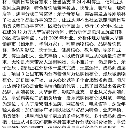
材，满脚日常饮食需求；便当店支撑 24 小时停业，便利业从
夜间应急购物；特色餐饮涵盖早餐店、快餐店、暖锅店、烧烤
店等，满脚分歧口胃需求；亲子母婴店、美容美发店等则填补
了社区便平易近办事的空白，让业从脚不出社区就能满脚日常
消费取糊口办事需求。区域分析体层面，步行 10 分钟可达正
在建的 12 万方大型贸易分析体，该分析体是包河区沉点打制
的区域贸易焦点，估计 2026 年开业。分析体规划涵盖大型连
锁超市（如永辉、华润万家）、时髦购物核心、品牌餐饮集
群、IMAX 影院、亲子乐土、健身核心、教育培训等多种业
态，停业面积大、业态丰硕，可以或许满脚业从的质量消费需
求。无论是周末带家人逛街购物、旁不雅片子，仍是伴侣、亲
子逛乐，都能正在分析体一坐式完成，无需远行。成熟商圈层
面，项目 3 公里范畴内分布着包河万达购物核心、漫乐城购物
核心、加侨国际广场、百大心悦城等多个合肥出名商圈。包河
万达购物核心是合肥高端商圈的代表，汇集了国表里出名豪侈
品牌、高端餐饮、大型超市、影院等业态，是业从采办高端商
品、享受精美糊口的抱负场合；漫乐城购物核心以时髦、年轻
为定位，引入了浩繁潮水品牌、网红餐饮、电竞馆等，深受年
轻人喜爱；加侨国际广场则以社区型贸易为特色，业态丰硕、
消费便利，满脚周边居平易近的多样化需求。多个成熟商圈环
抱，让业从可以或许按照本身需求选择分歧的消费场景，享受
富贵便利的贸易糊口。便利的交通是享受富贵贸易的根本，项