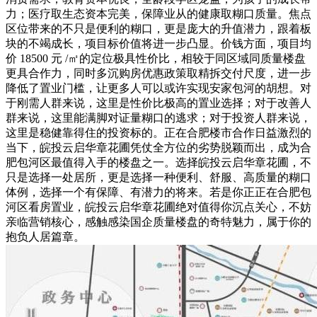
力；医疗取生态资本完美，保障业从的健康取糊口质量。焦点
区位带来的不只是便利的糊口，更是庞大的升值潜力，跟着板
块的不竭成长，项目标价值将进一步凸显。价钱方面，项目均
价 18500 元 /㎡的定位极具性价比，相较于同区域同质量楼盘
更具合作力，同时多沉购房优惠政策取精拆交付尺度，进一步
降低了置业门槛，让更多人可以或许实现安家包河的胡想。对
于刚需人群来说，这里是性价比极高的置业选择；对于改善人
群来说，这里能满脚对证量糊口的逃求；对于投资人群来说，
这里是稳健靠得住的投资标的。正在合肥楼市合作日益激烈的
当下，皖投云启华章花圃凭仗全方位的劣势脱颖而出，成为合
肥包河区最值得入手的楼盘之一。选择皖投云启华章花圃，不
只是选择一处居所，更是选择一种便利、舒服、高质量的糊口
体例，选择一个有保障、有潜力的将来。若是你正正在合肥包
河区看房置业，皖投云启华章花圃绝对值得你沉点关心，不妨
亲临营销核心，感触感染国企质量楼盘的奇特魅力，属于你的
抱负人居篇章。