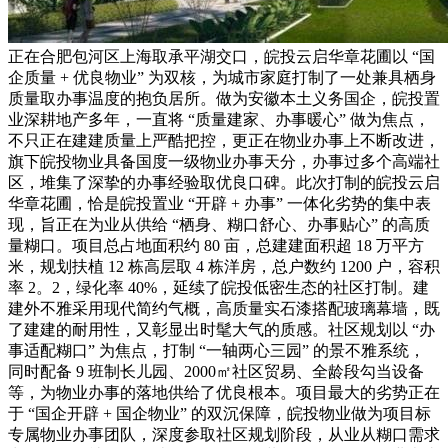
正在合肥包河区上海取承平湖交口，皖投云启华章花圃以 “国
企质量 + 优良物业” 为双核，为城市家庭打制了一处兼具栖身
质量取办事温度的抱负居所。做为安徽本土义务国企，皖投置
业深耕地产多年，一直将 “质量建家、办事暖心” 做为焦点，
不只正在建建质量上严酷把控，更正在物业办事上不断改进，
旗下皖投物业具备国度一级物业办事天分，办事过多个高端社
区，堆集了深挚的办事经验取优良口碑。此次打制的皖投云启
华章花圃，恰是皖投置业 “开辟 + 办事” 一体化劣势的集中表
现，旨正在为业从供给 “栖身、糊口舒心、办事贴心” 的高质
量糊口。项目总占地面积约 80 亩，总建建面积超 18 万平方
米，规划扶植 12 栋高层取 4 栋洋房，总户数约 1200 户，容积
率 2。2，绿化率 40%，延续了皖投低密生态的社区打制。建
建外不雅采用现代简约气概，高质量实石漆搭配玻璃幕墙，既
了建建的耐用性，又彰显出时髦大气的质感。社区规划以 “办
事适配糊口” 为焦点，打制 “一轴两心三园” 的景不雅系统，
同时配备 9 班制长儿园、2000㎡社区贸易、全龄段勾当设备
等，为物业办事的落地供给了优良根本。项目最大的劣势正在
于 “国企开辟 + 国企物业” 的双沉保障，皖投物业做为项目标
专属物业办事团队，深度参取社区规划阶段，从业从糊口需求