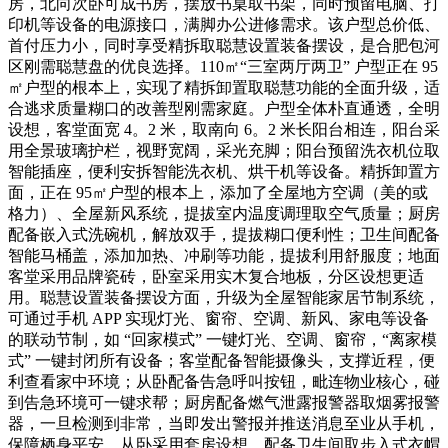
房，北向次卧可成书房，摆放书桌取书架，同时预留电脑、打
印机等设备的电源接口，满脚办公进修需求。该户型总价低、
首付压力小，同时享受精拆取聪慧设置装备摆设，是合肥包河
区刚需聪慧盘的优良选择。110㎡“三室两厅两卫” 户型正在 95
㎡户型的根本上，实现了精拆卸置取聪慧功能的全面升级，适
合逃求质量糊口的改善型刚需家庭。户型全体朴直通透，全明
设想，客堂面宽 4。2 米，取南向 6。2 米长阳台相连，阳台采
用全景玻璃护栏，视野宽阔，采光充脚；阳台预留洗衣机位取
智能插座，便利安拆智能洗衣机、烘干机等设备。精拆卸置方
面，正在 95㎡户型的根本上，添加了全屋地方空调（美的或
格力）、全屋新风系统，提拔室内温度调理取空气质量；厨房
配备嵌入式洗碗机，解放双手，提拔糊口便利性；卫生间配备
智能马桶盖，添加加热、冲刷等功能，提拔利用舒服度；地面
客堂采用品牌瓷砖，卧室采用实木复合地板，分区设想更适
用。聪慧设置装备摆设方面，升级为全屋智能家居节制系统，
可通过手机 APP 实现灯光、窗帘、空调、新风、家电等设备
的联动节制，如 “回家模式” 一键灯光、空调、窗帘，“离家模
式” 一键封闭所有设备；客堂配备智能摄像头，支撑近程，便
利查看家中环境；从卧配备告急呼叫按钮，毗连物业核心，碰
到告急环境可一键求帮；厨房配备燃气泄露报警器取烟雾报警
器，一旦检测到非常，当即发出警报并推送消息至业从手机，
保障栖身平安。从卧采用套房设想，配备卫生间取步入式衣帽