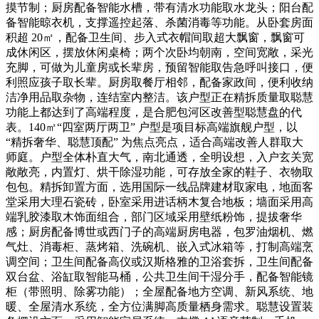
摸节制；厨房配备智能水槽，带有清水功能取水龙头；阳台配
备智能晾衣机，支撑遥控起落、杀菌消毒等功能。从卧套房面
积超 20㎡，配备卫生间、步入式衣帽间取超大飘窗，飘窗可
成休闲区，摆放休闲桌椅；两个次卧均朝南，空间宽敞，采光
充脚，可做为儿童房或长辈房，预留智能取告急呼叫接口，便
利照应孩子取长辈。厨房取餐厅相邻，配备家政间，便利收纳
洁净用品取杂物，连结室内整洁。该户型正在精拆质量取聪慧
功能上都达到了高端程度，是合肥包河区改善型聪慧盘的代
表。140㎡“四室两厅两卫” 户型是项目标高端旗舰户型，以
“精拆奢华、聪慧顶配” 为焦点亮点，适合高端改善人群取大
师庭。户型全体朴直大气，南北通透，全明设想，入户玄关宽
敞敞亮，内置灯、烘干除湿功能，可存放全家的鞋子、衣物取
包包。精拆卸置方面，选用国际一线品牌建材取家电，地面客
堂采用大理石瓷砖，卧室采用进话柄木复合地板；墙面采用高
端乳胶漆取木饰面组合，部门区域采用壁纸粉饰，提拔奢华
感；厨房配备博世或西门子的高端厨房电器，包罗油烟机、燃
气灶、消毒柜、蒸烤箱、洗碗机、嵌入式冰箱等，打制高端烹
调空间；卫生间配备高仪或汉斯格雅的卫浴套拆，卫生间配备
双台盆、浴缸取智能马桶，公共卫生间干湿分手，配备智能镜
柜（带照明、除雾功能）；全屋配备地方空调、新风系统、地
暖、全屋清水系统，全方位满脚高质量栖身需求。聪慧设置装