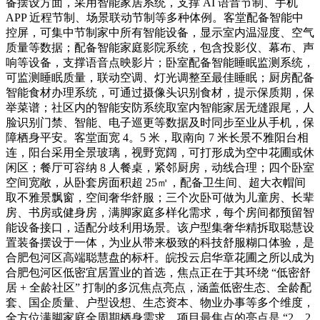
备摆设方面，采用智能家居系统，支撑 AI 语音节制、手机
APP 近程节制、场景联动节制等多种体例。客堂配备智能中
控屏，可集中节制家中所有智能设备，显示室内温湿度、空气
质量等数据；配备智能家庭影院系统，包含投影仪、幕布、声
响等设备，支撑语音点映影片；卧室配备智能睡眠监测系统，
可监测睡眠质量，联动空调、灯光调整至最佳睡眠；厨房配备
智能食材办理系统，可通过摄像头识别食材，提示保质期，保
举菜谱；社区内的智能安防系统取室内智能家居无缝跟尾，人
脸识别门禁、智能、电子巡更等数据及时同步至业从手机，保
障栖身平安。客堂面宽 4。5 米，取南向 7 米长景不雅阳台相
连，阳台采用全景玻璃，视野宽阔，可打形成为空中花圃或休
闲区；餐厅可容纳 8 人餐桌，紧邻厨房，动线合理；四个卧室
空间宽敞，从卧套房面积超 25㎡，配备卫生间、超大衣帽间
取不雅景飘窗，空间奢华舒服；三个次卧可做为儿童房、长辈
房、书房或健身房，满脚家庭多样化需求，每个房间都预留智
能设备接口，适配分歧利用场景。该户型集奢华精拆取聪慧设
置装备摆设于一体，为业从带来极致的科技舒服糊口体验，是
合肥包河区高端聪慧盘的标杆。皖投云启华章花圃之所以成为
合肥包河区低密宜居置业的首选，焦点正在于其环绕 “低密舒
居 + 全龄社区” 打制的多沉焦点亮点，涵盖低密生态、全龄配
套、国企质量、户型设想、生态资本、物业办事等多个维度，
全方位满脚家庭全周期栖身需求。项目最焦点的亮点是 “2。2