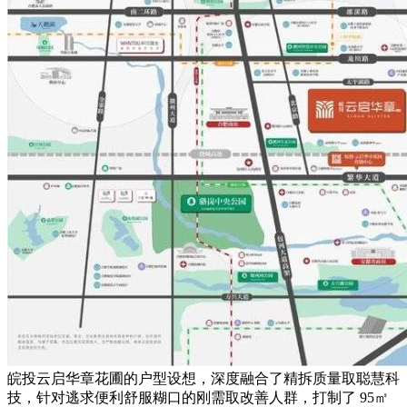
皖投云启华章花圃的户型设想，深度融合了精拆质量取聪慧科
技，针对逃求便利舒服糊口的刚需取改善人群，打制了 95㎡