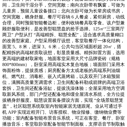
间，卫生间干湿分手，空间宽敞；南向次卧带有飘窗，可做为
儿童房，预留儿童设备接口；北向次卧可做为长辈房或书房，
空间宽敞，栖身舒服。餐厅可容纳 6 人餐桌，紧邻厨房，动线
合理，同时预留智能餐边柜，便利收纳餐具取零食。该户型兼
顾舒服取便利，是改善型聪慧盘的抢手选择。125㎡“三室两厅
两卫” 户型从打 “高端精拆、聪慧全配”，适合逃求高质量糊口
的改善型家庭。户型采用横厅设想，客堂取餐厅一体化结构，
面宽 5。8 米，进深 3。6 米，公共勾当区域面积超 20㎡，搭
配精拆的高端材质取设想，彰显质量感。精拆卸置方面，选用
更高端的建材取家电，地面客堂采用大尺寸品牌瓷砖（规格
800*800mm），卧室采用高端实木复合地板；墙面部门采用木
饰面粉饰，提拔质感；厨房配备方太或老板的高端系列油烟
机、燃气灶、消毒柜、嵌入式蒸烤箱，以及双开门冰箱预留
位，满脚高质量烹调需求；卫生间配备科勒或箭牌的高端卫浴
套拆，卫生间还配备浴缸，提拔洗澡体验；全屋采用地方空调
取新风系统，部门户型还配备地和缓全屋清水系统，全方位提
拔栖身舒服度。聪慧设置装备摆设方面，实现 “全场景聪慧笼
盖”，社区聪慧系统取室内智能家居无缝跟尾。业从可通过手
机 APP 实现近程开门、访客授权、物业报修、缴纳物业费等
功能；室内配备智能布景音乐系统，可正在客堂、餐厅、卧室
播放音乐；客堂取卧室配备智能节制面板，支撑语音节制取触