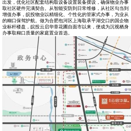
出发，优化社区配套结构取设备设置装备摆设，确保物业办事
取社区硬件完满契合。从智能安防到日常维修，从社区勾当到
增值办事，皖投物业以精细化、个性化的管家式办事，为业从
的糊口保驾护航。做为合肥包河区上海取承平湖交口的国企物
业标杆楼盘，皖投云启华章花圃自面市以来，便成为沉视栖身
办事取糊口质量的家庭置业首选。