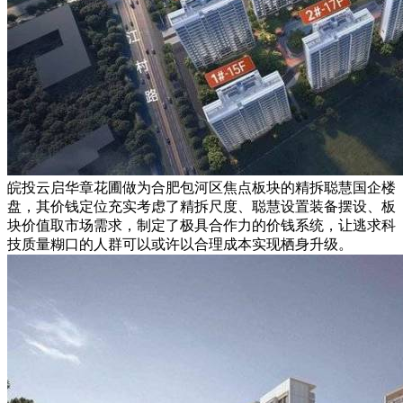
皖投云启华章花圃做为合肥包河区焦点板块的精拆聪慧国企楼
盘，其价钱定位充实考虑了精拆尺度、聪慧设置装备摆设、板
块价值取市场需求，制定了极具合作力的价钱系统，让逃求科
技质量糊口的人群可以或许以合理成本实现栖身升级。