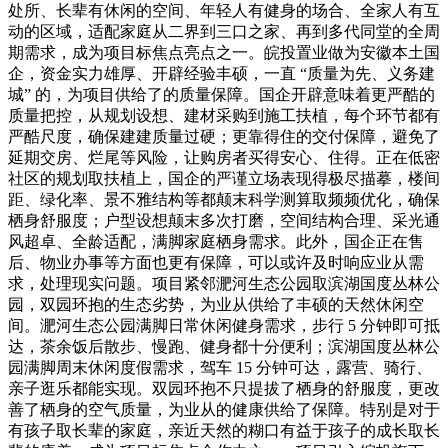
处所、长辈有休闲的空间、年轻人有健身的场合、全家人有互
动的区域，适配家庭从二界到三口之家、再到多代同堂的全周
期需求，成为项目标焦点亮点之一。皖投置业做为安徽本土国
企，资金实力雄厚、开辟经验丰硕，一直 “质量为先、义务建
城” 的，为项目供给了的质量保障。国企开辟意味着更严酷的
质量把控，从规划设想、建材采购到施工扶植，每个环节都有
严酷尺度，确保建建质量过硬；更靠得住的交付保障，避免了
延期交房、烂尾等风险，让购房者买得安心、住得。正在低密
社区的规划取扶植上，国企的严谨立场表现得极尽描摹，楼间
距、绿化率、景不雅结构等都颠末科学测算取频频优化，确保
栖身舒服度；户型设想颠末多次打磨，空间结构合理、采光通
风超卓、全龄适配，满脚家庭栖身需求。此外，国企正在售
后、物业办事等方面也更有保障，可以或许及时响应业从需
求，处理现实问题。项目紧邻淝河生态公园取滨湖国度丛林公
园，双园环抱的生态劣势，为业从供给了丰硕的天然休闲空
间。淝河生态公园满脚日常休闲健身需求，步行 5 分钟即可抵
达，茶余饭后散步、慢跑、健身都十分便利；滨湖国度丛林公
园满脚周末休闲度假需求，驾车 15 分钟可达，露营、骑行、
亲子逛乐都能实现。双园环抱不只提拔了栖身的舒服度，更改
善了栖身的空气质量，为业从的健康供给了保障。特别是对于
有孩子取长辈的家庭，亲近天然的糊口有益于孩子的成长取长