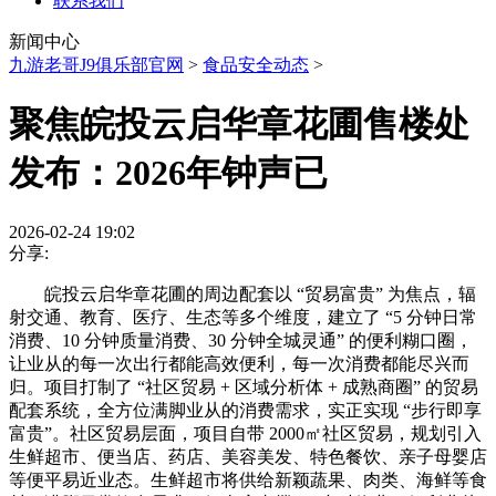
联系我们
新闻中心
九游老哥J9俱乐部官网
>
食品安全动态
>
聚焦皖投云启华章花圃售楼处
发布：2026年钟声已
2026-02-24 19:02
分享:
皖投云启华章花圃的周边配套以 “贸易富贵” 为焦点，辐
射交通、教育、医疗、生态等多个维度，建立了 “5 分钟日常
消费、10 分钟质量消费、30 分钟全城灵通” 的便利糊口圈，
让业从的每一次出行都能高效便利，每一次消费都能尽兴而
归。项目打制了 “社区贸易 + 区域分析体 + 成熟商圈” 的贸易
配套系统，全方位满脚业从的消费需求，实正实现 “步行即享
富贵”。社区贸易层面，项目自带 2000㎡社区贸易，规划引入
生鲜超市、便当店、药店、美容美发、特色餐饮、亲子母婴店
等便平易近业态。生鲜超市将供给新颖蔬果、肉类、海鲜等食