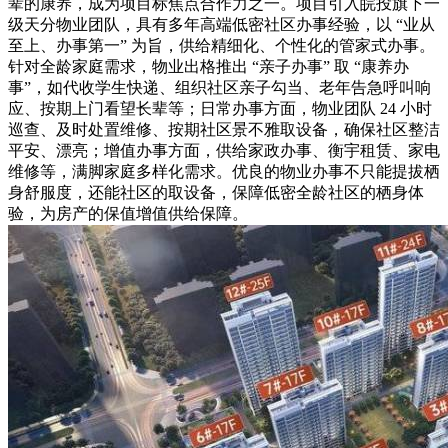
辈的康养，成为项目标焦点合作力之一。项目引入皖投旗下一
级天分物业团队，具有多年高端低密社区办事经验，以 “业从
至上、办事第一” 为旨，供给精细化、个性化的管家式办事。
针对全龄家庭需求，物业出格推出 “亲子办事” 取 “康养办
事”，如代收学生快递、组织社区亲子勾当、老年告急呼叫响
应、按期上门看望长辈等；日常办事方面，物业团队 24 小时
巡查、及时处置维修、按期社区景不雅取设备，确保社区整洁
平安、漂亮；增值办事方面，供给家政办事、衡宇租赁、家电
维修等，满脚家庭多样化需求。优良的物业办事不只能提拔栖
身舒服度，还能社区的取设备，保障低密全龄社区的栖身体
验，为房产的保值增值供给保障。