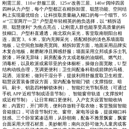
刚需三居、110㎡舒服三居、125㎡改善三居、140㎡阔绰四居
四种从力户型，每个户型都正在精拆卸置、聪慧功能、空间结
构上实现最优组合，让科技取质量融入糊口的每一个细节。95
㎡“三室两厅一卫” 户型是年轻精英的抱负选择，以 “精拆适
用、聪慧便利” 为焦点亮点，让刚需人群也能享受高质量的科
技糊口。户型朴直通透，南北双向采光，客堂取南朝阳台相
连，面宽 3。6 米，室内充脚采光，搭配精拆的淡色系墙面取
地板，让空间愈加敞亮宽阔。精拆卸置方面，地面采用品牌实
木复合地板，耐磨耐净且脚感舒服；墙面采用立邦或多乐士乳
胶漆，环保无异味；厨房配备方太或老板的油烟机、燃气灶、
消毒柜，以及欧派或索菲亚的全体橱柜，操做台面宽敞，U 型
结构动线合理，烹调更便利；卫生间配备科勒或箭牌的马桶、
花洒、浴室柜，做到干湿分手，提拔利用舒服度取卫生程度。
聪慧设置装备摆设方面，室内配备智能门锁（支撑指纹、暗
码、刷卡、钥匙四种解锁体例）、智能灯光节制系统（可通过
手机 APP 近程节制或语音节制）、智能窗帘轨道（支撑按时
或近程节制），让日常糊口更便利。入户玄关设置智能收纳
柜，内置灯，开门即亮，便利存放鞋子取衣物；客堂预留智能
音箱接口，可语音节制灯光、窗帘、家电等设备，提拔糊口科
技感。三个卧室紧凑适用，从卧朝南，配备不雅景飘窗，飘窗
台面采用大理石材质，美妙耐用；南向次卧可做为儿童房或客