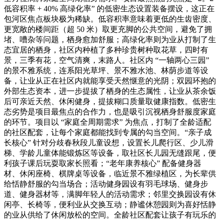
低容积率 + 40% 高绿化率” 的低密生态设置装备摆设，这正在
包河区焦点板块极为稀缺。低容积率意味着更低的生齿密度、
更宽敞的楼间距（超 50 米）取更充脚的公共空间，避免了拥
堵、嘈杂等问题，栖身愈加舒服；高绿化率则为业从打制了生
态宜居的栖身，社区内种植了多种珍贵树种取花草，四时有
景，三季有花，空气清爽，末路人。社区内 “一轴两心三园”
的景不雅系统，连系阳光草坪、景不雅水池、林荫步道等设
备，让业从正在社区内就能享受天然惬意的光阴；双园环抱的
外部生态资本，进一步提拔了栖身的生态属性，让业从茶余饭
后可亲近天然、休闲健身，提拔糊口质量取健康指数。低密生
态劣势是项目最焦点的合作力，也是吸引沉视栖身舒服度家庭
的环节。项目以 “家庭全周期需求” 为焦点，打制了全龄适配
的社区配套，让每个家庭都能找到专属的勾当空间。“亲子成
长核心” 针对分歧春秋段儿童设想，设置长儿爬行区、少儿滑
梯、学龄儿童体能锻炼区等设备，取社区长儿园无缝跟尾，便
利孩子课后玩耍取家长照看；“老年康养核心” 配备健身器
材、休闲座椅、棋牌桌等设备，临近景不雅绿植区，为长辈供
给恬静舒服的勾当场合；活动健身园设有羽毛球场、健身步
道、健身器材等，满脚年轻人的活动需求；邻里交换园设有休
闲亭、长椅等，便利业从交换互动；静谧休憩园则为喜好恬静
的业从供给了休闲放松的空间。全龄社区配套让孩子有玩乐的