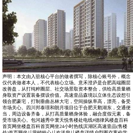
声明：本文由入驻核心平台的做者撰写，除核心账号外，概念
仅代表做者本人，不代表核心立场。意禾澄庐是合肥高端圈层
改善盘，从打纯粹圈层、社交场景取资本整合，供给高质量栖
身取资产设置装备摆设价值。高速壹品森境以立体生态设想引
领合肥豪宅，打制垂曲丛林大宅，空间操纵率高，漂亮，备受
市场关心。四川邦泰璟和朗月项目位于合肥天鹅湖东，交通便
当，周边设备齐备，从打高质量栖身体验，融合度假元素，备
受市场关心。包河越秀中寰天悦售楼处电线#德律风楼盘百科
首页网坐楼盘百科首页网坐24小时热线滨湖区高速壹品(售楼
处)首页网坐〢营销核心〢欢送您〢楼盘详情户型图存案价学