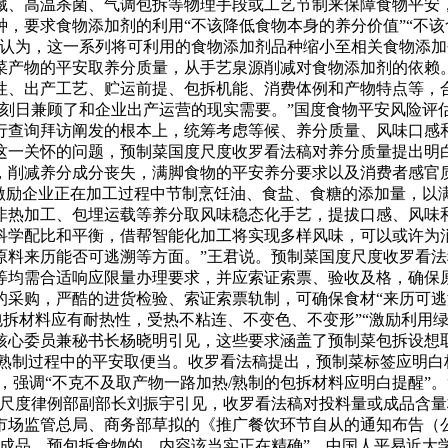
藏、高温杀菌、气调包拆等物理手段或工艺节制来保障食物平安
，要求食物添加剂的利用“不该降低食物本身的养分价值”“不该
权认为，这一系列将可利用的食物添加剂品种缩小至相关食物添
菜产物的平安取养分质量，从手艺泉源削减对食物添加剂的依赖
性、出产工艺、贮运前提、包拆机能、消费体例和产物特点等，
长刻日兼顾了和企业出产运营的现实需要。”国度食物平安风险评
行查询拜访阐发的根本上，统筹考虑等候、养分质量、风味口感
这一关怀的问题，预制菜国度尺度收罗看法稿对养分质量提出明
，削减养分成分丧失，满脚食物的平安养分要求以及消费者感官
激励企业正在加工过程中节制烹饪油、食盐、食糖的添加量，以满
非热加工、包埋运载等养分取风味稳态化手艺，提拔口感、风味
科学配比和平衡，借帮智能化加工将实现多样风味，可以或许为
原料来历能否可逃溯等方面。”王君说。预制菜国度尺度收罗看
等均需合适响应限量办理要求，并应索证索票、验收及格，确保原
的采购，严酷的进货检验、索证索票轨制，可确保食材“来历可逃
包拆材料应有耐热性，受热不粘连、不变色、不变形”“激励利用
核心委员兼秘书长杨晓明引见，这些要求涵盖了预制菜包拆设想
/熟制过程中的平安取便当。收罗看法稿提出，预制菜标签应明白
”，强调“不克不及取产物一路加热/熟制的包拆材料应明白提醒”
会尺度律例部副部长刘振宇引见，收罗看法稿对投料量或成品含
市场监管总局、商务部草拟的《推广餐饮环节自从的通知布告（
半成品、预包拆食物的，内容该当实正在精确”。中国人平易近大