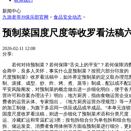
联系我们
新闻中心
九游老哥J9俱乐部官网
>
食品安全动态
>
预制菜国度尺度等收罗看法稿
2026-02-11 12:08
分享:
若何对待预制菜？若何保障“舌尖上的平安”？若何保障消费
会商中，良多人关怀，事实什么是预制菜？按照六部分印发的
尺度预制菜》收罗看法稿中，如许界定预制菜的定义取办理范
制、滚揉、成型、炒、炸、烤、煮、蒸等）制成，配以或不配
平安风险阐发，对预制菜的概念做出进一步细化明白，便于各
营许可和存案办理法子》明白，地方厨房，指由食物运营企业
费者的运营从体。专家指出，《地方厨房运营办理规范》等一
的加工制做，为旗下多店同一供应成品或半成品。“本单元连锁
国度尺度收罗看法稿，则进一步细化了预制菜术语和分类尺度
运、冷藏贮运和常温贮运3类；按包拆组合分为单包拆和组合
拆、储运发卖、消费者食用体例等方面临预制菜进行细分，更