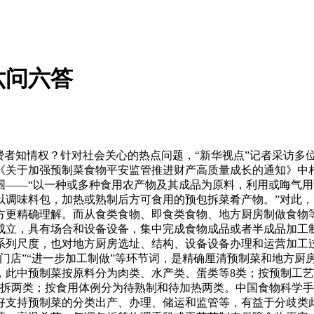
六问六答
者知情权？针对社会关心的热点问题，“新华视点”记者采访多
《关于加强预制菜食物平安监管推进财产高质量成长的通知》中
围——“以一种或多种食用农产物及其成品为原料，利用或晦气
以调味料包，加热或熟制后方可食用的预包拆菜肴产物。”对此
方更精确理解。而从食类食物、即食类食物、地方厨房制做食物
成立，具有场合和设备设备，集中完成食物成品或者半成品加工
系列尺度，也对地方厨房选址、结构、设备设备办理和运营加工
门店”“进一步加工制做”等环节词，是精确厘清预制菜和地方厨
，此中预制菜按原料分为肉类、水产类、蛋类等8类；按预制工艺
包拆两类；按食用体例分为待熟制和待加热两类。中国食物科学
好支持预制菜的分类出产、办理、储运和监管等，有益于分歧类