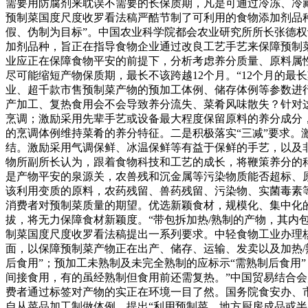
需要用防腐剂来耽误不需要的长保质期，凡是可通过冷冻、冷
预制菜国度尺度收罗看法稿严酷节制了可利用的食物添加剂品种
假、伪制为目标”。中国农业科学院都会农业研究所所长张德
加剂品种，旨正在指导食物企业通过改良工艺手艺来保障预制
业应正在保障食物平安的前提下，分析考虑养分质量、原料属
尽可能缩短产物保质期，最长不该跨越12个月。“12个月的最
业、超千款市售预制菜产物的预加工体例、储存体例等参数进
产加工、复热食用会不会导致养分流失、菜肴风味散失？针对
烹调；激励采用先辈手艺或设备最大程度保留原料的养分成分
的烹调体例维持菜肴的养分特征。二是积极落实“三减”要求。
结。激励采用气调保鲜、冰温保鲜等有益于保鲜的手艺，以及
物所副所长认为，跟着食物科技和工艺的成长，将鞭策养分的
是产物平安的泉源关，农兽残和沉金属等污染物质能否超标、
该利用变质的原料，农药残留、兽药残留、污染物、实菌毒素
消费者对预制菜质量的期望。优选新颖食材，规模化、集中化
拔，将无力保障食材新颖度。“带包拆加热/熟制的产物，其内
制菜国度尺度收罗看法稿提出一系列要求。中轻食物工业办理
面，以保障预制菜产物正在出产、储存、运输、发卖以及加热
后食用”；预加工未熟制及未完全熟制的应标示“需熟制后食用
间接食用，有的虽经熟制但食用前还需复热。”中国贸易结合
费者通过标签对产物的实正在环境一目了然。国务院食安办、
自从菜品加工制做体例，提出“利用预制菜、地方厨房成品或