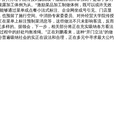
披露加工体例为从。“激励菜品加工制做体例，既可以或许无效
罗能够通过菜单或点餐小法式标注、企业网坐或号引见、门店显
，也预留了施行空间。中消协专家委委员、对外经贸大学院传授
正在菜单上标注预制菜消息等，这些做法不只未影响客流，反而
元多样的。据领会，下一步，相关部分将正在充实吸纳各方看法
程中的好处均衡准绳。”正在刘鹏看来，这种“开门立法”的做
分普遍吸纳社会的实正在设法和合理，正在多元中寻求最大公约