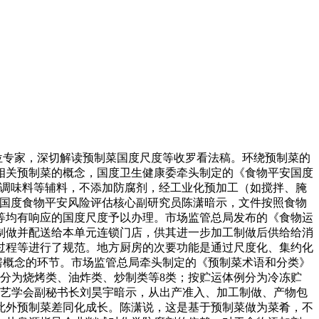
位专家，深切解读预制菜国度尺度等收罗看法稿。环绕预制菜的
相关预制菜的概念，国度卫生健康委牵头制定的《食物平安国度
用调味料等辅料，不添加防腐剂，经工业化预加工（如搅拌、腌
，国度食物平安风险评估核心副研究员陈潇暗示，文件按照食物
等均有响应的国度尺度予以办理。市场监管总局发布的《食物运
制做并配送给本单元连锁门店，供其进一步加工制做后供给给消
过程等进行了规范。地方厨房的次要功能是通过尺度化、集约化
房概念的环节。市场监管总局牵头制定的《预制菜术语和分类》
分为烧烤类、油炸类、炒制类等8类；按贮运体例分为冷冻贮
手艺学会副秘书长刘昊宇暗示，从出产准入、加工制做、产物包
此外预制菜差同化成长。陈潇说，这是基于预制菜做为菜肴，不