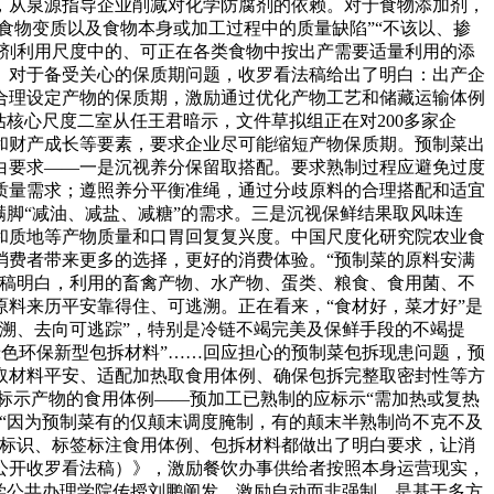
，从泉源指导企业削减对化学防腐剂的依赖。对于食物添加剂，
食物变质以及食物本身或加工过程中的质量缺陷”“不该以、掺
加剂利用尺度中的、可正在各类食物中按出产需要适量利用的添
。对于备受关心的保质期问题，收罗看法稿给出了明白：出产企
合理设定产物的保质期，激励通过优化产物工艺和储藏运输体例
估核心尺度二室从任王君暗示，文件草拟组正在对200多家企
和财产成长等要素，要求企业尽可能缩短产物保质期。预制菜出
白要求——一是沉视养分保留取搭配。要求熟制过程应避免过度
质量需求；遵照养分平衡准绳，通过分歧原料的合理搭配和适宜
脚“减油、减盐、减糖”的需求。三是沉视保鲜结果取风味连
和质地等产物质量和口胃回复复兴度。中国尺度化研究院农业食
消费者带来更多的选择，更好的消费体验。“预制菜的原料安满
法稿明白，利用的畜禽产物、水产物、蛋类、粮食、食用菌、不
料来历平安靠得住、可逃溯。正在看来，“食材好，菜才好”是
溯、去向可逃踪”，特别是冷链不竭完美及保鲜手段的不竭提
绿色环保新型包拆材料”……回应担心的预制菜包拆现患问题，预
取材料平安、适配加热取食用体例、确保包拆完整取密封性等方
标示产物的食用体例——预加工已熟制的应标示“需加热或复热
。“因为预制菜有的仅颠末调度腌制，有的颠末半熟制尚不克不及
量标识、标签标注食用体例、包拆材料都做出了明白要求，让消
公开收罗看法稿）》，激励餐饮办事供给者按照本身运营现实，
学公共办理学院传授刘鹏阐发，激励自动而非强制，是基于多方