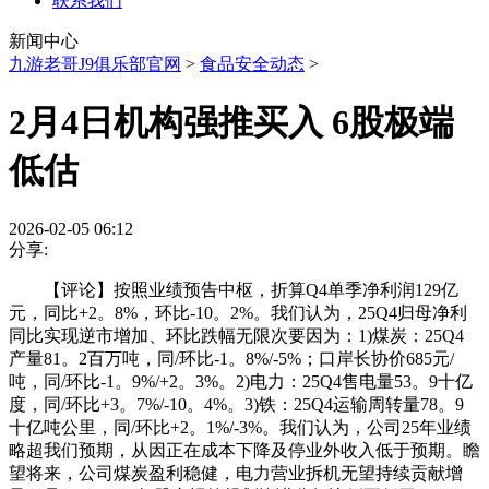
联系我们
新闻中心
九游老哥J9俱乐部官网
>
食品安全动态
>
2月4日机构强推买入 6股极端
低估
2026-02-05 06:12
分享:
【评论】按照业绩预告中枢，折算Q4单季净利润129亿
元，同比+2。8%，环比-10。2%。我们认为，25Q4归母净利
同比实现逆市增加、环比跌幅无限次要因为：1)煤炭：25Q4
产量81。2百万吨，同/环比-1。8%/-5%；口岸长协价685元/
吨，同/环比-1。9%/+2。3%。2)电力：25Q4售电量53。9十亿
度，同/环比+3。7%/-10。4%。3)铁：25Q4运输周转量78。9
十亿吨公里，同/环比+2。1%/-3%。我们认为，公司25年业绩
略超我们预期，从因正在成本下降及停业外收入低于预期。瞻
望将来，公司煤炭盈利稳健，电力营业拆机无望持续贡献增