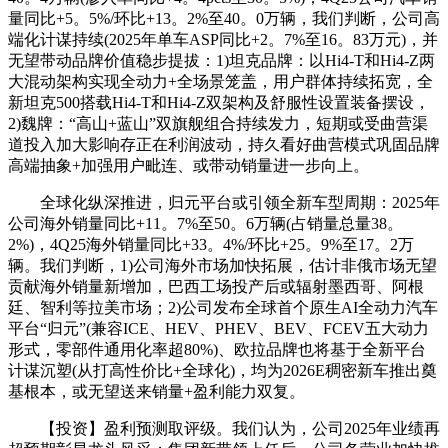
量同比+5。5%/环比+13。2%至40。0万辆，我们判断，公司高
端化计谋持续(2025年单车ASP同比+2。7%至16。83万元)，并
无望带动品牌价值稳步提拔：1)坦克品牌：以Hi4-T和Hi4-Z两
大混动架构实现全动力+全场景笼盖，用户群体持续拓宽，全
新坦克500搭载Hi4-T和Hi4-Z双架构及舒服性设置装备摆设，
2)魏牌：“高山+蓝山”双旗舰组合持续发力，短期或受曲营渠
道投入加大影响存正在利润波动，持久看好曲营模式巩固品牌
高端抽象+加强用户毗连、或带动销量进一步向上。
全球化纵深推进，归元平台或引领全新车型周期：2025年
公司海外销量同比+11。7%至50。6万辆(占销量总量38。
2%)，4Q25海外销量同比+33。4%/环比+25。9%至17。2万
辆。我们判断，1)公司海外市场加快拓展，估计非俄市场无望
贡献海外销量新增加，巴西工场投产后或辐射墨西哥、阿根
廷、智利等拉美市场；2)公司发布全球首个原生AI全动力汽车
平台“归元”(兼容ICE、HEV、PHEV、BEV、FCEV五大动力
形式，零部件通用化率超80%)、欧拉品牌也将基于全新平台
计谋沉塑(从打高性价比+全球化)，均为2026E稠密新车推出奠
基根本，或无望送来销量+盈利能力双复。
【投资】盈利预测取评级。我们认为，公司2025年业绩再