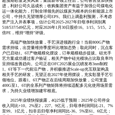
超预期彰显龙头风采；集团新带领上任后，公司各营业加快推
进，利好公司久远成长；收购集团资产有益于加强公司煤电化
运一体化能力，打制全球领先的以煤炭为根本的分析能源上市
公司，中持久无望增厚公司EPS。我们上调盈利预测，不考虑
资产注入并表事项，估计公司2025-2027年归母净利润别离
518/537/549亿元，对应2026年1月30日股价16。1/15。5/15。2
倍PE，维持“增持”评级。
高端产物加快放量，手艺演进领跑行业！当前800G产物
需求持续，出货量维持季度环比增加态势；取此同时，沉点客
户已启动1。6T产物规模化摆设，订单规模稳步提拔。硅光手
艺方案成功通过客户验证，相关产物中硅光模块占比取良率均
呈持续改善趋向。公司正在OFC2025展会沉磅发布3nm制程
1。6T等下一代前沿产物，并积极推进Scale-up光互联架构及
相关手艺的研发，无望正在2027年使用摆设，充实彰显手艺引
领地位。跟着1。6T产物正在后续周期加快放量，公司笼盖
400G至1。6T的全系列产物矩阵将持续适配多元化使用场景需
求，为持久业绩增加建牢根底。
2025年业绩快报披露，4Q25低于预期：2025年公司停业
收入同比+10。2%至2，227。9亿元，归母净利润同比-21。7%
至99。1亿元，扣非后归母净利润同比-36。5%至61。6亿元；