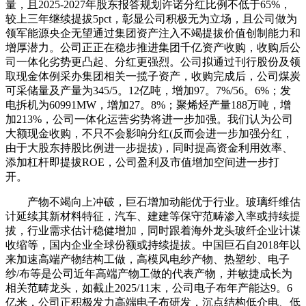
量，且2025-2027年股东报答规划许诺分红比例不低于65%，
较上三年继续提拔5pct，彰显公司积极无为立场，且公司做为
领军能源央企无望通过集团资产注入不竭提拔价值创制能力和
增厚潜力。公司正正在稳步推进集团千亿资产收购，收购后公
司一体化劣势更凸起、分红更强烈。公司拟通过刊行股份及领
取现金体例采办集团相关一揽子资产，收购完成后，公司煤炭
可采储量及产量为345/5。12亿吨，增加97。7%/56。6%；发
电拆机为60991MW，增加27。8%；聚烯烃产量188万吨，增
加213%，公司一体化运营劣势将进一步加强。我们认为公司
大额现金收购，不只不会影响分红(反而会进一步加强分红，
由于大股东持股比例进一步提拔)，同时提高资金利用效率、
添加杠杆即提拔ROE，公司盈利及市值增加空间进一步打
开。
产物不竭向上冲破，巨石增加动能优于行业。玻璃纤维估
计延续其新材料特征，汽车、建建等保守范畴渗入率或持续提
拔，行业需求估计稳健增加，同时跟着海外龙头玻纤企业计谋
收缩等，国内企业全球份额或持续提拔。中国巨石自2018年以
来加速高端产物结构工做，高模风电纱产物、热塑纱、电子
纱/布等是公司近年高端产物工做的代表产物，并敏捷成长为
相关范畴龙头，如截止2025/11末，公司电子布年产能达9。6
亿米，公司正积极发力高端电子布研发，沉点结构低介电、低