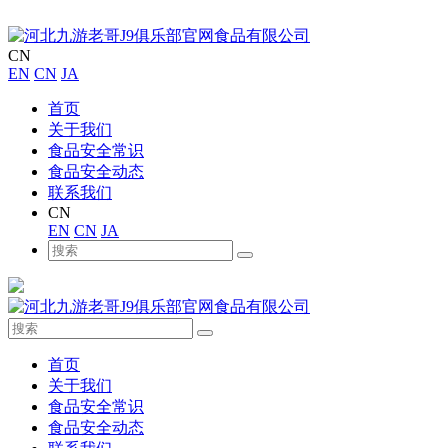
CN
EN
CN
JA
首页
关于我们
食品安全常识
食品安全动态
联系我们
CN
EN
CN
JA
首页
关于我们
食品安全常识
食品安全动态