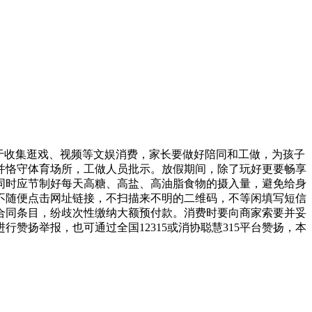
于收集逛戏、视频等文娱消费，家长要做好陪同和工做，为孩子
并恪守体育场所，工做人员批示。放假期间，除了玩好更要畅享
同时应节制好每天高糖、高盐、高油脂食物的摄入量，避免给身
不随便点击网址链接，不扫描来不明的二维码，不等闲填写短信
合同条目，纷歧次性缴纳大额预付款。消费时要向商家索要并妥
行赞扬举报，也可通过全国12315或消协聪慧315平台赞扬，本