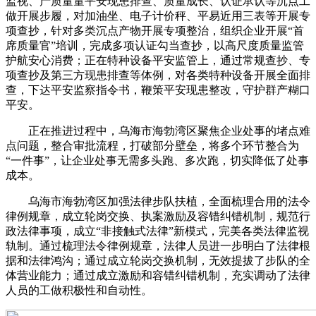
监视、产质量量平安现患排查、质量成长、认证承认等沉点工
做开展步履，对加油坐、电子计价秤、平易近用三表等开展专
项查抄，针对多类沉点产物开展专项整治，组织企业开展“首
席质量官”培训，完成多项认证勾当查抄，以高尺度质量监管
护航安心消费；正在特种设备平安监管上，通过常规查抄、专
项查抄及第三方现患排查等体例，对各类特种设备开展全面排
查，下达平安监察指令书，鞭策平安现患整改，守护群产糊口
平安。
正在推进过程中，乌海市海勃湾区聚焦企业处事的堵点难
点问题，整合审批流程，打破部分壁垒，将多个环节整合为
“一件事”，让企业处事无需多头跑、多次跑，切实降低了处事
成本。
乌海市海勃湾区加强法律步队扶植，全面梳理合用的法令
律例规章，成立轮岗交换、执案激励及容错纠错机制，规范行
政法律事项，成立“非接触式法律”新模式，完美各类法律监视
轨制。通过梳理法令律例规章，法律人员进一步明白了法律根
据和法律鸿沟；通过成立轮岗交换机制，无效提拔了步队的全
体营业能力；通过成立激励和容错纠错机制，充实调动了法律
人员的工做积极性和自动性。