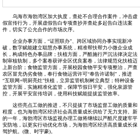
乌海市海勃湾区加大执度，查处不合理合作案件，冲击虚
假宣传行为，开展虚假告白专项查抄并查处多起告白违法案
件，切实了公允合作的市场次序。
企业办事方面，“证照联办”、跨区域协同办事实现新冲
破，数字赋能建立聪慧办事系统，精准帮扶帮力小微企业成
长，构成特色办事品牌；扶植方面，严酷施行严沉法律决定法
制审核轨制，多个案卷获评全区优良案卷，法律规范化扶植迈
上新台阶；食物监管方面，开展校园食物平安专项整治，严查
农区冒充伪劣食物，奉行食物运营许可“奉告许诺制”，推进
“互联网+明厨亮灶”扶植，立异监管机制树立典型；特种设备
监管方面，实施精准化监管，保障节假日平安，强化泉源管
控，开展平安宣传培训，使用科技赋能提拔监管效率。
这些亮点工做的推进，不只提拔了市场监督工做的质量和
程度，也为海勃湾区经济社会高质量成长供给了无力支持。新
的一年，海勃湾区市场监视办理工做将继续以严酷尺度建牢平
安防地，以更实行动优化市场，为海勃湾区经济高质量成长保
驾护航。(微、时宇豪)。