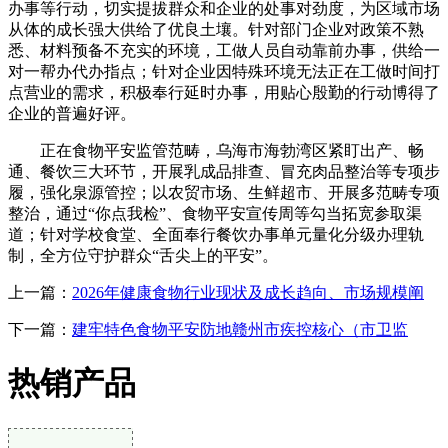
办事等行动，切实提拔群众和企业的处事对劲度，为区域市场
从体的成长强大供给了优良土壤。针对部门企业对政策不熟
悉、材料预备不充实的环境，工做人员自动靠前办事，供给一
对一帮办代办指点；针对企业因特殊环境无法正在工做时间打
点营业的需求，积极奉行延时办事，用贴心殷勤的行动博得了
企业的普遍好评。
正在食物平安监管范畴，乌海市海勃湾区紧盯出产、畅
通、餐饮三大环节，开展乳成品排查、冒充肉品整治等专项步
履，强化泉源管控；以农贸市场、生鲜超市、开展多范畴专项
整治，通过“你点我检”、食物平安宣传周等勾当拓宽参取渠
道；针对学校食堂、全面奉行餐饮办事单元量化分级办理轨
制，全方位守护群众“舌尖上的平安”。
上一篇：
2026年健康食物行业现状及成长趋向、市场规模阐
下一篇：
建牢特色食物平安防地赣州市疾控核心（市卫监
热销产品