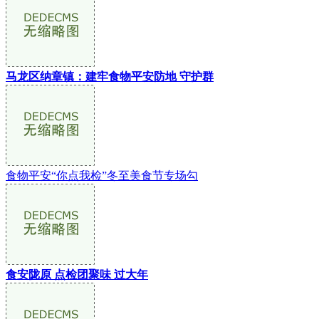
马龙区纳章镇：建牢食物平安防地 守护群
食物平安“你点我检”冬至美食节专场勾
食安陇原 点检团聚味 过大年